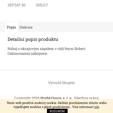
ZEPTAT SE
SDÍLET
Popis
Diskuze
Detailní popis produktu
Náboj s okrajovým zápalem v ráži 9mm flobert.
Celomosazná nábojnice.
Z
á
Vytvořil Shoptet
p
a
t
Copyright 2026
Hrabě Group, s. r. o.
. Všechna práva
í
vyhrazena.
Tento web používá soubory cookie. Dalším procházením tohoto webu
vyjadřujete souhlas s jejich používáním.. Více informací
zde
.
ROZUMÍM