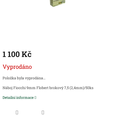
1 100 Kč
Měrná
Vyprodáno
cena:
Položka byla vyprodána…
Náboj Fiocchi 9mm Flobert brokový 7,5 (2,4mm)/50ks
Detailní informace