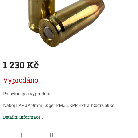
1 230 Kč
Měrná
Vyprodáno
cena:
Položka byla vyprodána…
Náboj LAPUA 9mm Luger FMJ CEPP Extra 120grs 50ks
Detailní informace