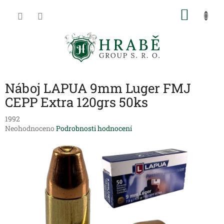
Přejít
NÁKU
na
obsah
KOŠÍK
Náboj LAPUA 9mm Luger FMJ
CEPP Extra 120grs 50ks
1992
Průměrné
Neohodnoceno
Podrobnosti hodnocení
hodnocení
produktu
je
0,0
z
5
hvězdiček.