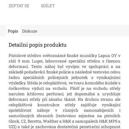
ZEPTAT SE
SDÍLET
Popis
Diskuze
Detailní popis produktu
Pistolové střelivo světoznámé finské muničky Lapua OY v
ráži 9 mm Luger, laborované speciální střelou s řízenou
deformací. Tento náboj byl vyvíjen ve spolupráci a na
základě požadavků finské policie a následně testován celou
řadou speciálních policejních jednotek s vynikajícími
výsledky. Střela je celoplášťová, ve tvaru komolého kužele s
čočkovitou výdutí na vrcholu. Plášť je na vrcholu střely
narušen křížovou perforací, jež dopomáhá a urychluje
deformaci střely při zásahu tkáně. Na druhou stranu ale
celoplášťová konstrukce střely zajišťuje vynikající
spolehlivost náboje v různých samonabíjecích i
samočinných zbraních (testováno zejména na pistolích
Glock, CZ, Beretta, Walther a H&K a samopalech H&K MP5 a
UZI) a také je zachována dostatečná penetrační schopnost