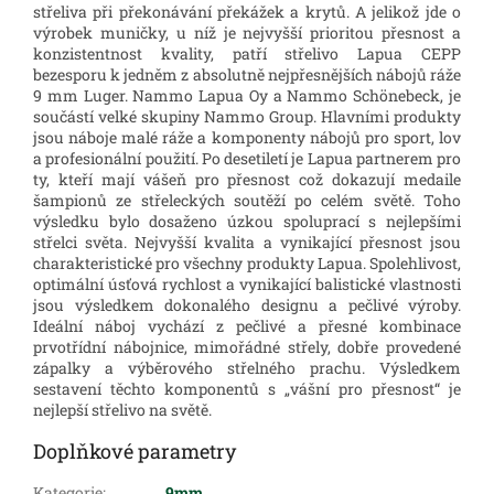
střeliva při překonávání překážek a krytů. A jelikož jde o
výrobek muničky, u níž je nejvyšší prioritou přesnost a
konzistentnost kvality, patří střelivo Lapua CEPP
bezesporu k jedněm z absolutně nejpřesnějších nábojů ráže
9 mm Luger. Nammo Lapua Oy a Nammo Schönebeck, je
součástí velké skupiny Nammo Group. Hlavními produkty
jsou náboje malé ráže a komponenty nábojů pro sport, lov
a profesionální použití. Po desetiletí je Lapua partnerem pro
ty, kteří mají vášeň pro přesnost což dokazují medaile
šampionů ze střeleckých soutěží po celém světě. Toho
výsledku bylo dosaženo úzkou spoluprací s nejlepšími
střelci světa. Nejvyšší kvalita a vynikající přesnost jsou
charakteristické pro všechny produkty Lapua. Spolehlivost,
optimální úsťová rychlost a vynikající balistické vlastnosti
jsou výsledkem dokonalého designu a pečlivé výroby.
Ideální náboj vychází z pečlivé a přesné kombinace
prvotřídní nábojnice, mimořádné střely, dobře provedené
zápalky a výběrového střelného prachu. Výsledkem
sestavení těchto komponentů s „vášní pro přesnost“ je
nejlepší střelivo na světě.
Doplňkové parametry
Kategorie
:
9mm