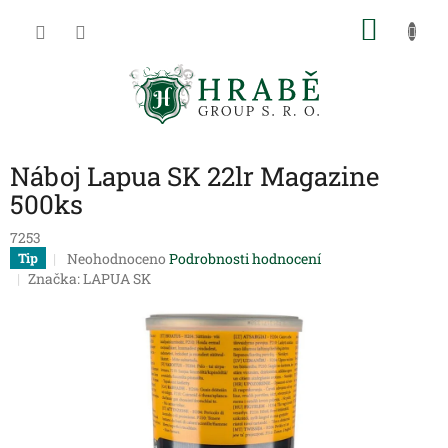
Přejít
NÁKU
na
obsah
KOŠÍK
Náboj Lapua SK 22lr Magazine
500ks
7253
Průměrné
Neohodnoceno
Podrobnosti hodnocení
Tip
hodnocení
Značka:
LAPUA SK
produktu
je
0,0
z
5
hvězdiček.