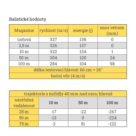
Balistické hodnoty
snos vetrem
Magazine
rychlost (m/s)
energie (j)
(mm)
úsťová
327
138
0
2,5 m
326
137
0
10 m
322
134
1
50 m
304
120
24
100 m
284
104
98
délka testovací hlavně: 66 cm = 26"
boční vítr (4 m/s)
trajektorie s mířidly 40 mm nad osou hlavně
nástřelná
10 m
50 m
100 m
vzdálenost
25 m
-17
-22
-267
50 m
-13
0
-224
75 m
-2
51
-122