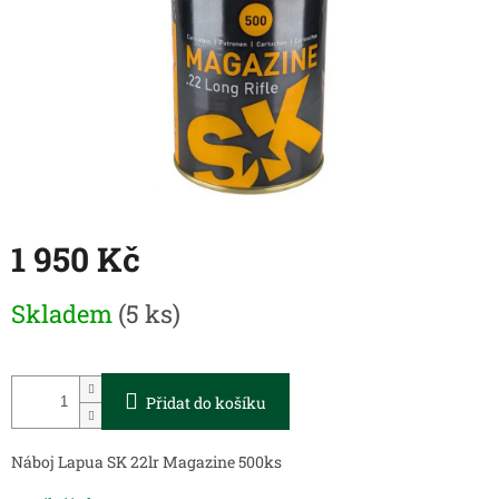
1 950 Kč
Měrná
Skladem
(5 ks)
cena:
Přidat do košíku
Náboj Lapua SK 22lr Magazine 500ks