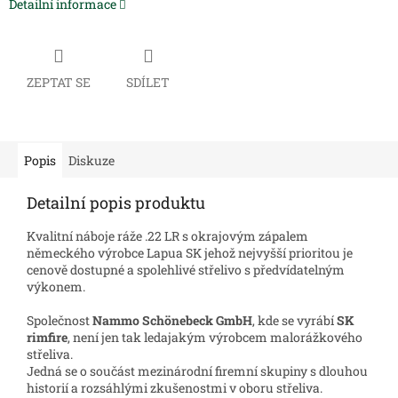
Detailní informace
ZEPTAT SE
SDÍLET
Popis
Diskuze
Detailní popis produktu
Kvalitní náboje ráže .22 LR s okrajovým zápalem
německého výrobce Lapua SK jehož nejvyšší prioritou je
cenově dostupné a spolehlivé střelivo s předvídatelným
výkonem.
Společnost
Nammo Schönebeck GmbH
, kde se vyrábí
SK
rimfire
, není jen tak ledajakým výrobcem malorážkového
střeliva.
Jedná se o součást mezinárodní firemní skupiny s dlouhou
historií a rozsáhlými zkušenostmi v oboru střeliva.