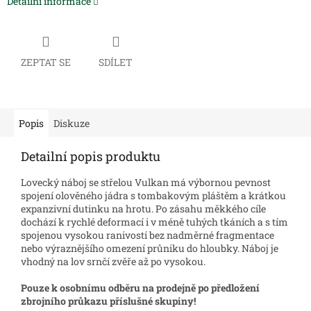
Detailní informace
ZEPTAT SE
SDÍLET
Popis
Diskuze
Detailní popis produktu
Lovecký náboj se střelou Vulkan má výbornou pevnost
spojení olověného jádra s tombakovým pláštěm a krátkou
expanzivní dutinku na hrotu. Po zásahu měkkého cíle
dochází k rychlé deformací i v méně tuhých tkáních a s tím
spojenou vysokou ranivostí bez nadměrné fragmentace
nebo výraznějšího omezení průniku do hloubky. Náboj je
vhodný na lov srnčí zvěře až po vysokou.
Pouze k osobnímu odběru na prodejně po předložení
zbrojního průkazu příslušné skupiny!