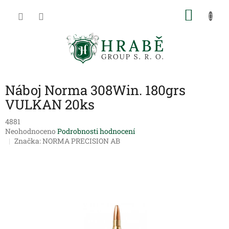
Přejít
NÁKU
na
obsah
KOŠÍK
Náboj Norma 308Win. 180grs
VULKAN 20ks
4881
Průměrné
Neohodnoceno
Podrobnosti hodnocení
hodnocení
Značka:
NORMA PRECISION AB
produktu
je
0,0
z
5
hvězdiček.