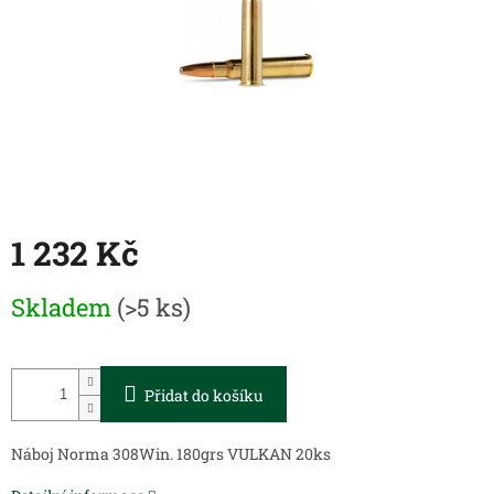
1 232 Kč
Měrná
Skladem
(>5 ks)
cena:
Přidat do košíku
Náboj Norma 308Win. 180grs VULKAN 20ks