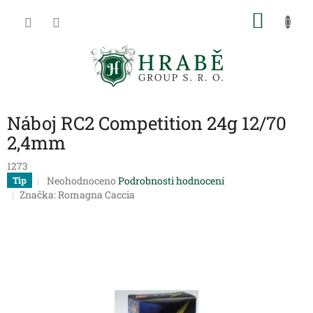
Přejít
NÁKU
na
obsah
KOŠÍK
Náboj RC2 Competition 24g 12/70
2,4mm
1273
Průměrné
Neohodnoceno
Podrobnosti hodnocení
Tip
hodnocení
Značka:
Romagna Caccia
produktu
je
0,0
z
5
hvězdiček.