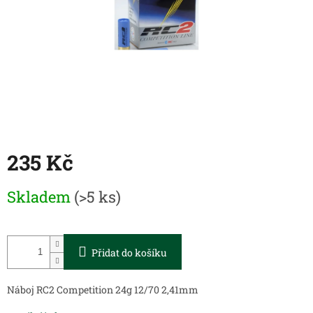
235 Kč
Měrná
Skladem
(>5 ks)
cena:
Přidat do košíku
Náboj RC2 Competition 24g 12/70 2,41mm