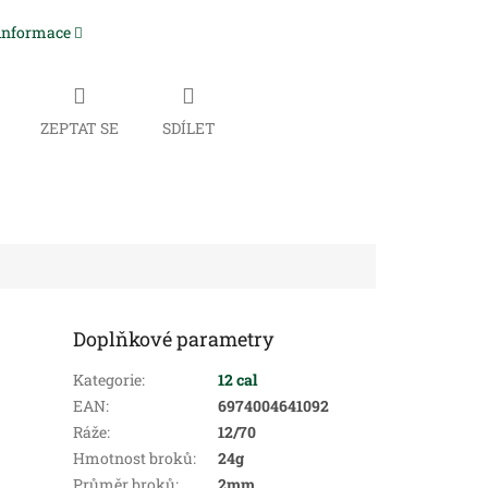
 informace
ZEPTAT SE
SDÍLET
Doplňkové parametry
Kategorie
:
12 cal
EAN
:
6974004641092
Ráže
:
12/70
Hmotnost broků
:
24g
Průměr broků
:
2mm