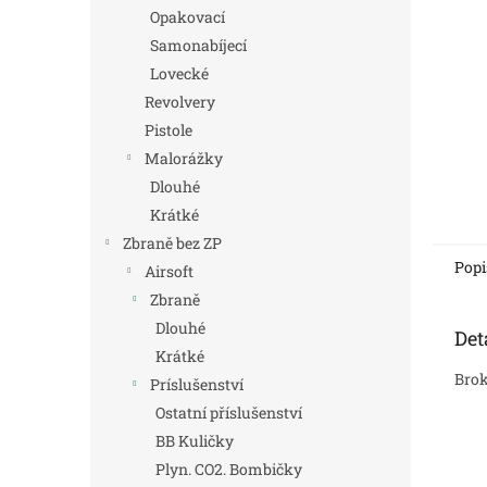
n
Opakovací
e
Samonabíjecí
l
Lovecké
Revolvery
Pistole
Malorážky
Dlouhé
Krátké
Zbraně bez ZP
Popi
Airsoft
Zbraně
Dlouhé
Det
Krátké
Brok
Príslušenství
Ostatní příslušenství
BB Kuličky
Plyn. CO2. Bombičky