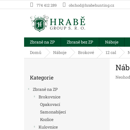
Přejít
774 412 289
obchod@hrabehunting.cz
na
obsah
Zbraně na ZP
Zbraně bez ZP
Náboje
Domů
Náboje
Brokové
12 cal
N
P
Náb
o
Přeskočit
s
Kategorie
Průměr
Neohod
kategorie
t
hodnoc
r
produk
Zbraně na ZP
a
je
Brokovnice
n
0,0
Opakovací
z
n
5
í
Samonabíjecí
hvězdič
p
Kozlice
a
Kulovnice