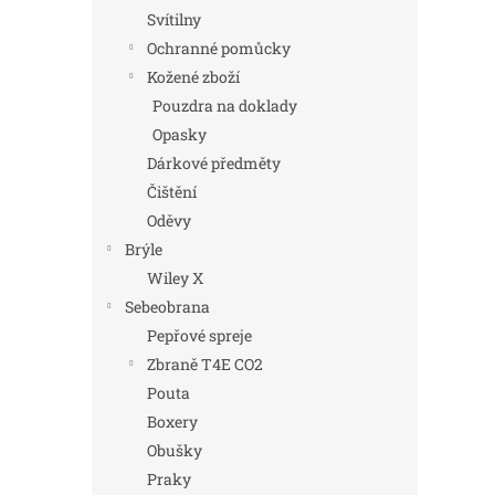
Svítilny
Ochranné pomůcky
Kožené zboží
Pouzdra na doklady
Opasky
Dárkové předměty
Čištění
Oděvy
Brýle
Wiley X
Sebeobrana
Pepřové spreje
Zbraně T4E CO2
Pouta
Boxery
Obušky
Praky