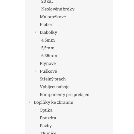
20 cal
Neolověné broky
Malorážkové
Flobert
Diabolky
4,5mm
5,5mm
6,35mm
Plynové
Puškové
Střelný prach
Vybíjecí náboje
Komponenty pro přebíjení
Doplňky ke zbraním
Optika
Pouzdra
Pažby
Tlumiče