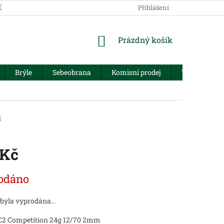
JŮ
Přihlášení
NÁKUPNÍ
Prázdný košík
KOŠÍK
Brýle
Sebeobrana
Komisní prodej
Trezory
1
 Kč
odáno
 byla vyprodána…
C2 Competition 24g 12/70 2mm