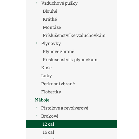
Vzduchové pušky
Dlouhé
Krátké
Montáže
Příslušenství ke vzduchovkám
Plynovky
Plynové zbraně
Příslušenství k plynovkám
Kuše
Luky
Perkusní zbraně
Flobertky
Náboje
Pistolové a revolverové
Brokové
12 cal
16 cal