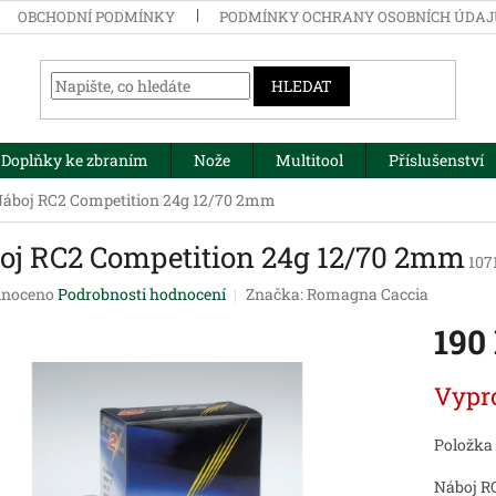
OBCHODNÍ PODMÍNKY
PODMÍNKY OCHRANY OSOBNÍCH ÚDA
HLEDAT
Doplňky ke zbraním
Nože
Multitool
Příslušenství
áboj RC2 Competition 24g 12/70 2mm
oj RC2 Competition 24g 12/70 2mm
107
né
noceno
Podrobnosti hodnocení
Značka:
Romagna Caccia
ení
190
tu
Měrná
Vypr
cena:
ek.
Položka
Náboj R