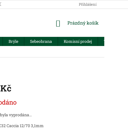
JŮ
Přihlášení
NÁKUPNÍ
Prázdný košík
KOŠÍK
Brýle
Sebeobrana
Komisní prodej
Trezory
 Kč
odáno
 byla vyprodána…
C32 Caccia 12/70 3,1mm