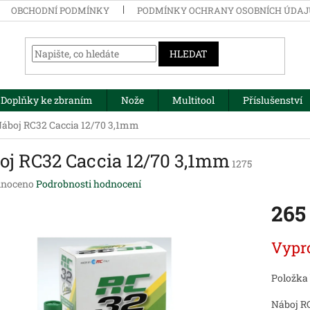
OBCHODNÍ PODMÍNKY
PODMÍNKY OCHRANY OSOBNÍCH ÚDA
HLEDAT
Doplňky ke zbraním
Nože
Multitool
Příslušenství
áboj RC32 Caccia 12/70 3,1mm
oj RC32 Caccia 12/70 3,1mm
1275
né
noceno
Podrobnosti hodnocení
ení
265
tu
Měrná
Vypr
cena:
ek.
Položka
Náboj R