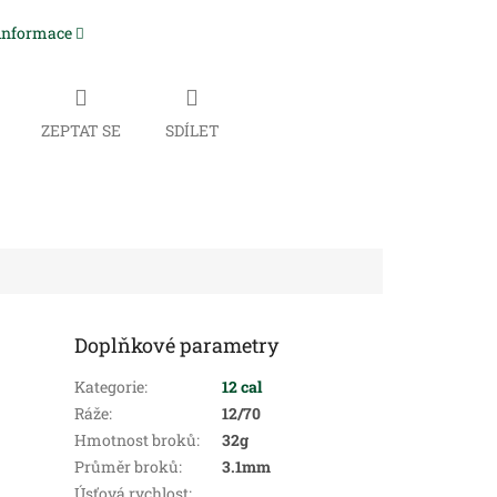
 informace
ZEPTAT SE
SDÍLET
Doplňkové parametry
Kategorie
:
12 cal
Ráže
:
12/70
Hmotnost broků
:
32g
Průměr broků
:
3.1mm
Úsťová rychlost
: