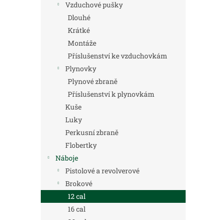
Vzduchové pušky
Dlouhé
Krátké
Montáže
Příslušenství ke vzduchovkám
Plynovky
Plynové zbraně
Příslušenství k plynovkám
Kuše
Luky
Perkusní zbraně
Flobertky
Náboje
Pistolové a revolverové
Brokové
12 cal
16 cal