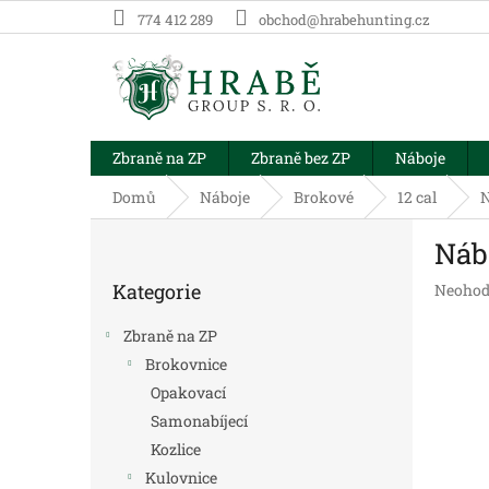
Přejít
774 412 289
obchod@hrabehunting.cz
na
obsah
Zbraně na ZP
Zbraně bez ZP
Náboje
Domů
Náboje
Brokové
12 cal
N
P
Náb
o
Přeskočit
s
Kategorie
Průměr
Neohod
kategorie
t
hodnoc
r
produk
Zbraně na ZP
a
je
Brokovnice
n
0,0
Opakovací
z
n
5
í
Samonabíjecí
hvězdič
p
Kozlice
a
Kulovnice