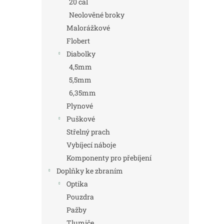
20 cal
Neolověné broky
Malorážkové
Flobert
Diabolky
4,5mm
5,5mm
6,35mm
Plynové
Puškové
Střelný prach
Vybíjecí náboje
Komponenty pro přebíjení
Doplňky ke zbraním
Optika
Pouzdra
Pažby
Tlumiče