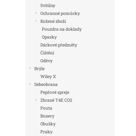
Svítilny
Ochranné pomůcky
Kožené zboží
Pouzdra na doklady
Opasky
Dárkové předměty
Čištění
Oděvy
Brýle
Wiley X
Sebeobrana
Pepřové spreje
Zbraně T4E CO2
Pouta
Boxery
Obušky
Praky