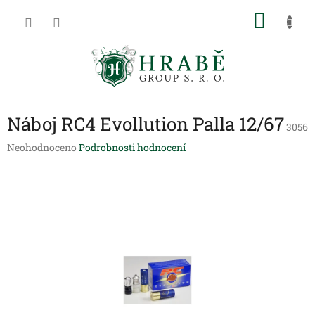
Přejít
NÁKU
na
obsah
KOŠÍK
Náboj RC4 Evollution Palla 12/67
3056
Průměrné
Neohodnoceno
Podrobnosti hodnocení
hodnocení
produktu
je
0,0
z
5
hvězdiček.