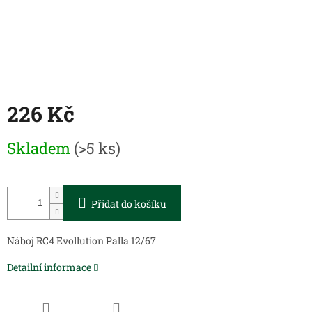
226 Kč
Měrná
Skladem
(>5 ks)
cena:
Přidat do košíku
Náboj RC4 Evollution Palla 12/67
Detailní informace