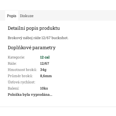
Popis
Diskuze
Detailní popis produktu
Brokový náboj ráže 12/67 buckshot.
Doplňkové parametry
Kategorie
:
12 cal
Ráže
:
12/67
Hmotnost broků
:
34g
Průměr broků
:
8,6mm
Úsťová rychlost
:
Balení
:
10ks
Položka byla vyprodána…
Z
á