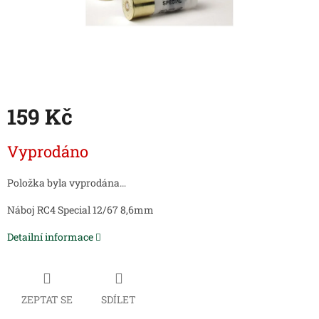
159 Kč
Měrná
Vyprodáno
cena:
Položka byla vyprodána…
Náboj RC4 Special 12/67 8,6mm
Detailní informace
ZEPTAT SE
SDÍLET