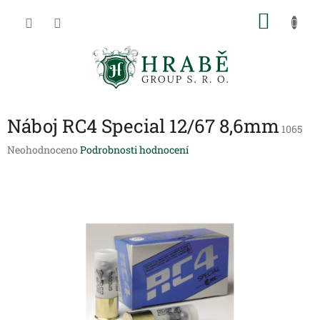
Přejít
NÁKU
na
obsah
KOŠÍK
Náboj RC4 Special 12/67 8,6mm
1065
Průměrné
Neohodnoceno
Podrobnosti hodnocení
hodnocení
produktu
je
0,0
z
5
hvězdiček.