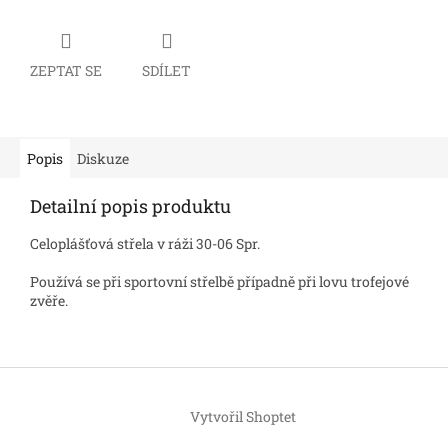
ZEPTAT SE
SDÍLET
Popis
Diskuze
Detailní popis produktu
Celoplášťová střela v ráži 30-06 Spr.
Používá se při sportovní střelbě případně při lovu trofejové
zvěře.
Z
á
Vytvořil Shoptet
p
a