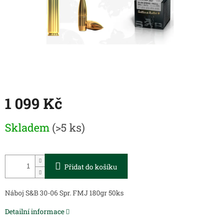
1 099 Kč
Měrná
Skladem
(>5 ks)
cena:
Přidat do košíku
Náboj S&B 30-06 Spr. FMJ 180gr 50ks
Detailní informace