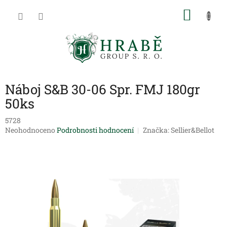
Přejít
NÁKU
na
obsah
KOŠÍK
Náboj S&B 30-06 Spr. FMJ 180gr
50ks
5728
Průměrné
Neohodnoceno
Podrobnosti hodnocení
Značka:
Sellier&Bellot
hodnocení
produktu
je
0,0
z
5
hvězdiček.