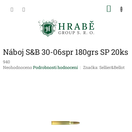
Přejít
NÁKU
na
obsah
KOŠÍK
Náboj S&B 30-06spr 180grs SP 20ks
940
Průměrné
Neohodnoceno
Podrobnosti hodnocení
Značka:
Sellier&Bellot
hodnocení
produktu
je
0,0
z
5
hvězdiček.