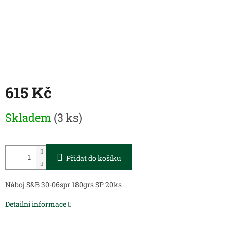
615 Kč
Měrná
Skladem
(3 ks)
cena:
Přidat do košíku
Náboj S&B 30-06spr 180grs SP 20ks
Detailní informace