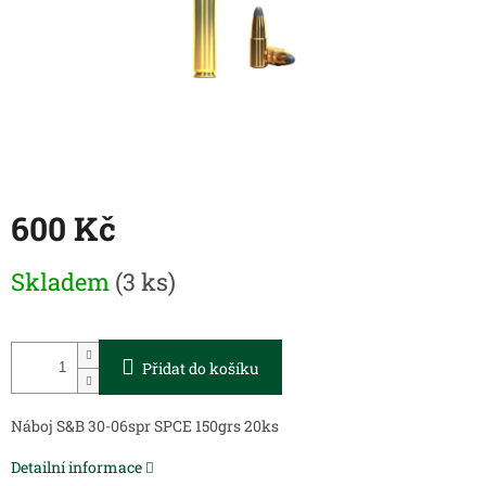
600 Kč
Měrná
Skladem
(3 ks)
cena:
Přidat do košíku
Náboj S&B 30-06spr SPCE 150grs 20ks
Detailní informace