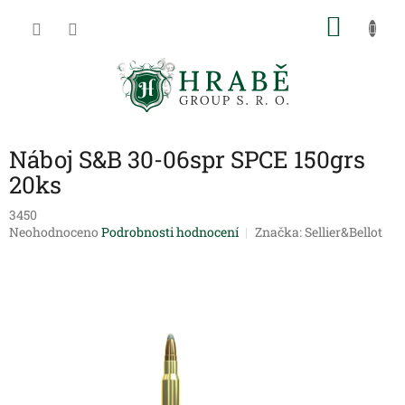
Přejít
NÁKU
na
obsah
KOŠÍK
Náboj S&B 30-06spr SPCE 150grs
20ks
3450
Průměrné
Neohodnoceno
Podrobnosti hodnocení
Značka:
Sellier&Bellot
hodnocení
produktu
je
0,0
z
5
hvězdiček.