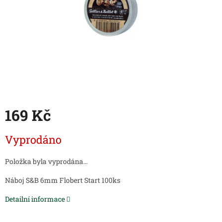
169 Kč
Měrná
Vyprodáno
cena:
Položka byla vyprodána…
Náboj S&B 6mm Flobert Start 100ks
Detailní informace