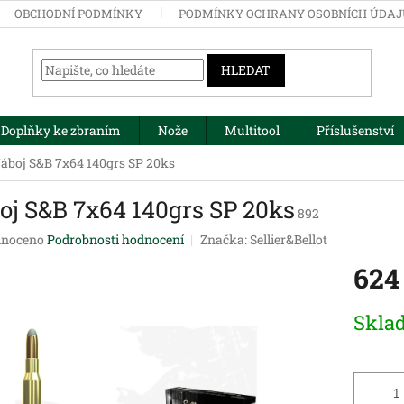
OBCHODNÍ PODMÍNKY
PODMÍNKY OCHRANY OSOBNÍCH ÚDA
HLEDAT
Doplňky ke zbraním
Nože
Multitool
Příslušenství
áboj S&B 7x64 140grs SP 20ks
oj S&B 7x64 140grs SP 20ks
892
né
noceno
Podrobnosti hodnocení
Značka:
Sellier&Bellot
ení
624
tu
Měrná
Skla
cena:
ek.