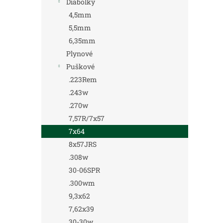
Diabolky
4,5mm
5,5mm
6,35mm
Plynové
Puškové
.223Rem
.243w
.270w
7,57R/7x57
7x64
8x57JRS
.308w
30-06SPR
.300wm
9,3x62
7,62x39
30-30w