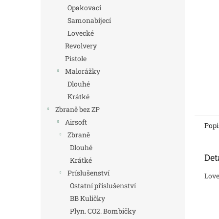
n
Opakovací
e
Samonabíjecí
l
Lovecké
Revolvery
Pistole
Malorážky
Dlouhé
Krátké
Zbraně bez ZP
Airsoft
Popi
Zbraně
Dlouhé
Det
Krátké
Príslušenství
Love
Ostatní příslušenství
BB Kuličky
Plyn. CO2. Bombičky