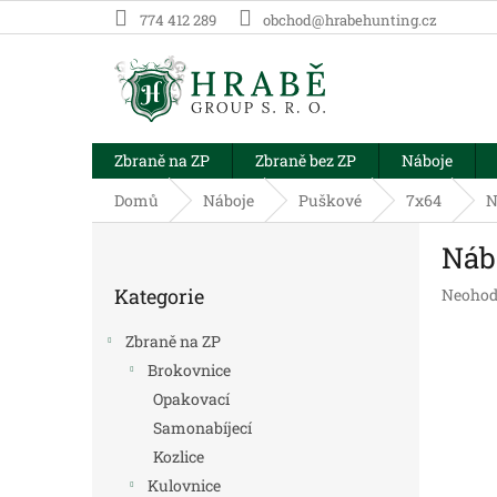
Přejít
774 412 289
obchod@hrabehunting.cz
na
obsah
Zbraně na ZP
Zbraně bez ZP
Náboje
Domů
Náboje
Puškové
7x64
N
P
Náb
o
Přeskočit
s
Kategorie
Průměr
Neohod
kategorie
t
hodnoc
r
produk
Zbraně na ZP
a
je
Brokovnice
n
0,0
Opakovací
z
n
5
í
Samonabíjecí
hvězdič
p
Kozlice
a
Kulovnice