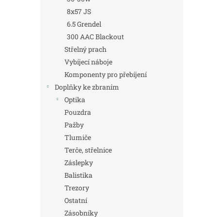
8x57 JS
6.5 Grendel
300 AAC Blackout
Střelný prach
Vybíjecí náboje
Komponenty pro přebíjení
Doplňky ke zbraním
Optika
Pouzdra
Pažby
Tlumiče
Terče, střelnice
Záslepky
Balistika
Trezory
Ostatní
Zásobníky