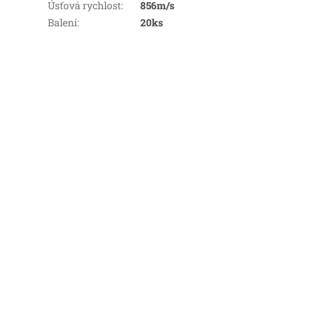
Úsťová rychlost
:
856m/s
Balení
:
20ks