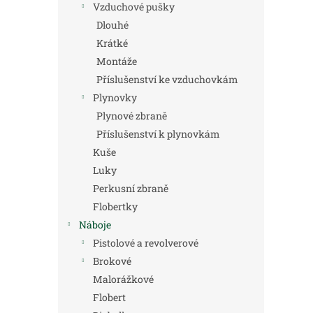
Vzduchové pušky
Dlouhé
Krátké
Montáže
Příslušenství ke vzduchovkám
Plynovky
Plynové zbraně
Příslušenství k plynovkám
Kuše
Luky
Perkusní zbraně
Flobertky
Náboje
Pistolové a revolverové
Brokové
Malorážkové
Flobert