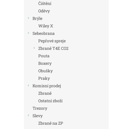
Čištění
Oděvy
Brýle
Wiley X
Sebeobrana
Pepřové spreje
Zbraně T4E CO2
Pouta
Boxery
Obušky
Praky
Komisní prodej
Zbraně
Ostatní zboží
Trezory
Slevy
Zbraně na ZP