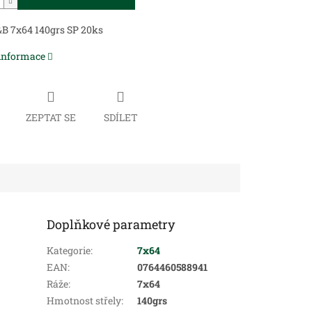
B 7x64 140grs SP 20ks
 informace
ZEPTAT SE
SDÍLET
Doplňkové parametry
Kategorie
:
7x64
EAN
:
0764460588941
Ráže
:
7x64
Hmotnost střely
:
140grs