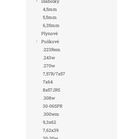
Diabolky
4,5mm
5,5mm
6,35mm
Plynové
Puškové
.223Rem
.243w
.270w
7,57R/7x57
7x64
8x57JRS
.308w
30-06SPR
.300wm
9,3x62
7,62x39
30-30w