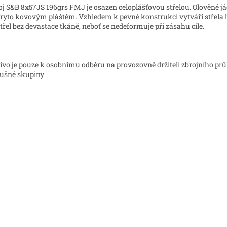
j S&B 8x57JS 196grs FMJ je osazen celoplášťovou střelou. Olověné já
ryto kovovým pláštěm. Vzhledem k pevné konstrukci vytváří střela
třel bez devastace tkáně, neboť se nedeformuje při zásahu cíle.
livo je pouze k osobnímu odběru na provozovně držiteli zbrojního pr
lušné skupiny