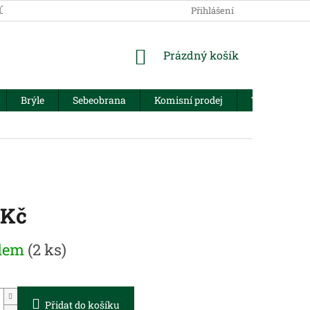
JŮ
Přihlášení
NÁKUPNÍ
Prázdný košík
KOŠÍK
Brýle
Sebeobrana
Komisní prodej
Trezory
 Kč
dem
(2 ks)
Přidat do košíku