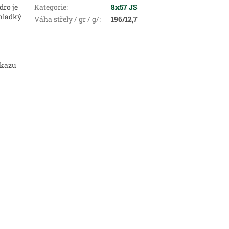
dro je
Kategorie
:
8x57 JS
 hladký
Váha střely / gr / g/
:
196/12,7
ůkazu