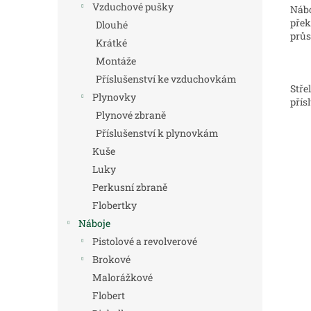
Vzduchové pušky
Nábo
přek
Dlouhé
průs
Krátké
Montáže
Příslušenství ke vzduchovkám
Stře
Plynovky
přís
Plynové zbraně
Příslušenství k plynovkám
Kuše
Luky
Perkusní zbraně
Flobertky
Náboje
Pistolové a revolverové
Brokové
Malorážkové
Flobert