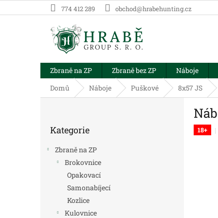
Přejít
774 412 289
obchod@hrabehunting.cz
na
obsah
Zbraně na ZP
Zbraně bez ZP
Náboje
Domů
Náboje
Puškové
8x57 JS
P
Náb
o
Přeskočit
s
Kategorie
kategorie
18+
t
r
Zbraně na ZP
a
Brokovnice
n
Opakovací
n
í
Samonabíjecí
p
Kozlice
a
Kulovnice