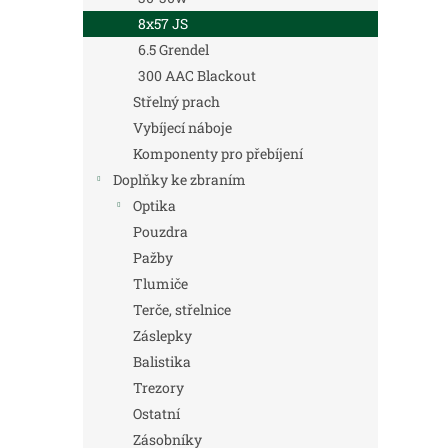
8x57 JS
6.5 Grendel
300 AAC Blackout
Střelný prach
Vybíjecí náboje
Komponenty pro přebíjení
Doplňky ke zbraním
Optika
Pouzdra
Pažby
Tlumiče
Terče, střelnice
Záslepky
Balistika
Trezory
Ostatní
Zásobníky