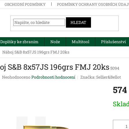
OBCHODNÍ PODMÍNKY
PODMÍNKY OCHRANY OSOBNÍCH ÚDA
HLEDAT
Doplňky ke zbraním
Nože
Multitool
Příslušenství
Náboj S&B 8x57JS 196grs FMJ 20ks
oj S&B 8x57JS 196grs FMJ 20ks
5094
Průměrné
Neohodnoceno
Podrobnosti hodnocení
Značka:
Sellier&Bellot
hodnocení
574
produktu
je
0,0
Měrná
Skla
z
cena:
5
hvězdiček.