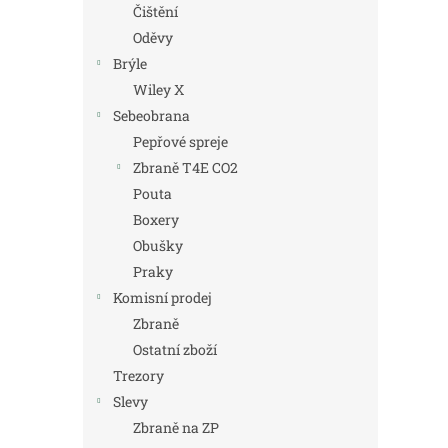
Čištění
Oděvy
Brýle
Wiley X
Sebeobrana
Pepřové spreje
Zbraně T4E CO2
Pouta
Boxery
Obušky
Praky
Komisní prodej
Zbraně
Ostatní zboží
Trezory
Slevy
Zbraně na ZP