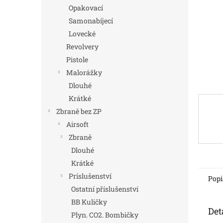
n
Opakovací
e
Samonabíjecí
l
Lovecké
Revolvery
Pistole
Malorážky
Dlouhé
Krátké
Zbraně bez ZP
Airsoft
Zbraně
Dlouhé
Krátké
Príslušenství
Popi
Ostatní příslušenství
BB Kuličky
Det
Plyn. CO2. Bombičky