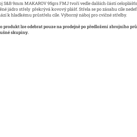
j S&B 9mm MAKAROV 95grs FMJ tvoří vedle dalších částí celoplášťov
ěné jádro střely překrývá kovový plášť. Střela se po zásahu cíle nede
ází k hladkému průstřelu cíle. Výborný náboj pro cvičné střelby.
o produkt lze odebrat pouze na prodejně po předložení zbrojního pr
lušné skupiny.