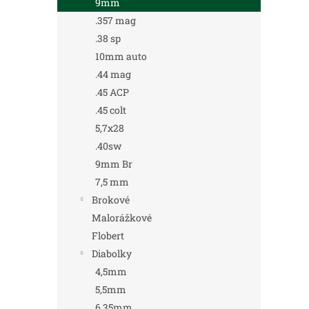
9mm
.357 mag
.38 sp
10mm auto
.44 mag
.45 ACP
.45 colt
5,7x28
.40sw
9mm Br
7,5 mm
Brokové
Malorážkové
Flobert
Diabolky
4,5mm
5,5mm
6,35mm