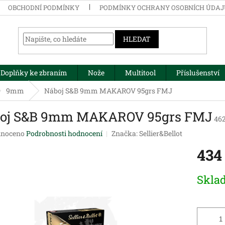
OBCHODNÍ PODMÍNKY
PODMÍNKY OCHRANY OSOBNÍCH ÚDA
HLEDAT
Doplňky ke zbraním
Nože
Multitool
Příslušenství
9mm
Náboj S&B 9mm MAKAROV 95grs FMJ
oj S&B 9mm MAKAROV 95grs FMJ
46
né
noceno
Podrobnosti hodnocení
Značka:
Sellier&Bellot
ení
434
tu
Měrná
Skla
cena:
ek.