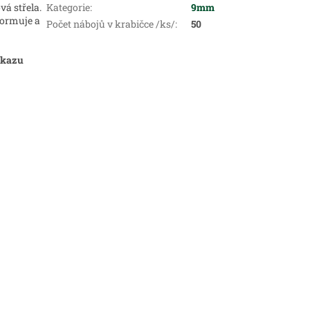
á střela.
Kategorie
:
9mm
formuje a
Počet nábojů v krabičce /ks/
:
50
ůkazu