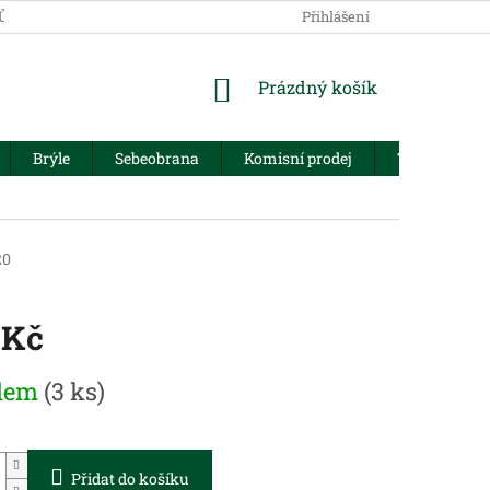
JŮ
Přihlášení
NÁKUPNÍ
Prázdný košík
KOŠÍK
Brýle
Sebeobrana
Komisní prodej
Trezory
20
 Kč
dem
(3 ks)
Přidat do košíku