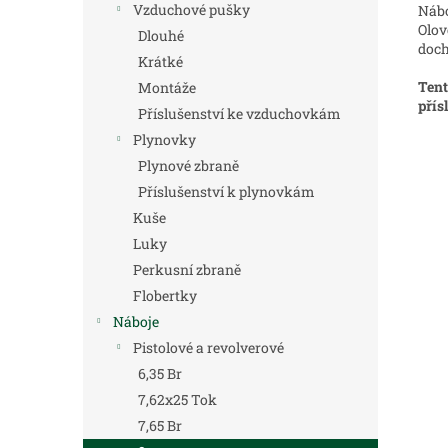
Vzduchové pušky
Nábo
Olov
Dlouhé
doch
Krátké
Tent
Montáže
přís
Příslušenství ke vzduchovkám
Plynovky
Plynové zbraně
Příslušenství k plynovkám
Kuše
Luky
Perkusní zbraně
Flobertky
Náboje
Pistolové a revolverové
6,35 Br
7,62x25 Tok
7,65 Br