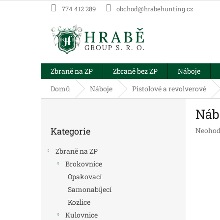
Přejít
774 412 289
obchod@hrabehunting.cz
na
obsah
Zbraně na ZP
Zbraně bez ZP
Náboje
Domů
Náboje
Pistolové a revolverové
P
Náb
o
Přeskočit
s
Kategorie
Průměr
Neohod
kategorie
t
hodnoc
r
produk
Zbraně na ZP
a
je
Brokovnice
n
0,0
Opakovací
z
n
5
í
Samonabíjecí
hvězdič
p
Kozlice
a
Kulovnice