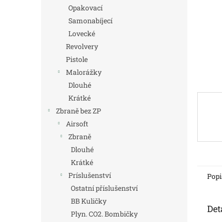
n
Opakovací
e
Samonabíjecí
l
Lovecké
Revolvery
Pistole
Malorážky
Dlouhé
Krátké
Zbraně bez ZP
Airsoft
Zbraně
Dlouhé
Krátké
Príslušenství
Popi
Ostatní příslušenství
BB Kuličky
Det
Plyn. CO2. Bombičky