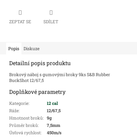
ZEPTAT SE
SDÍLET
Popis
Diskuze
Detailní popis produktu
Brokový náboj s gumovými broky 9ks S&B Rubber
BuckShot 12/67,5
Doplňkové parametry
Kategorie
:
12 cal
Ráže
:
12/67,5
Hmotnost broků
:
9g
Průměr broků
:
7,5mm
Úsťová rychlost
:
450m/s