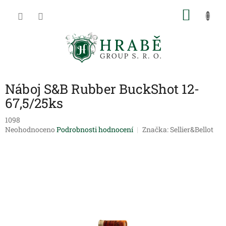
Přejít
NÁKU
na
obsah
KOŠÍK
Náboj S&B Rubber BuckShot 12-
67,5/25ks
1098
Průměrné
Neohodnoceno
Podrobnosti hodnocení
Značka:
Sellier&Bellot
hodnocení
produktu
je
0,0
z
5
hvězdiček.