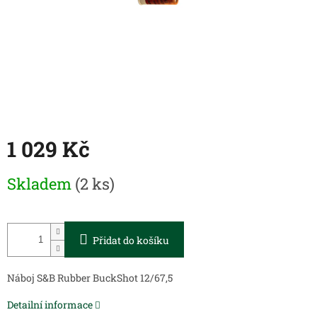
1 029 Kč
Měrná
Skladem
(2 ks)
cena:
Přidat do košíku
Náboj S&B Rubber BuckShot 12/67,5
Detailní informace