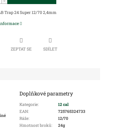
&B Trap 24 Super 12/70 2,4mm
 informace
ZEPTAT SE
SDÍLET
Doplňkové parametry
Kategorie
:
12 cal
EAN
:
725765324733
šné
Ráže
:
12/70
Hmotnost broků
:
24g