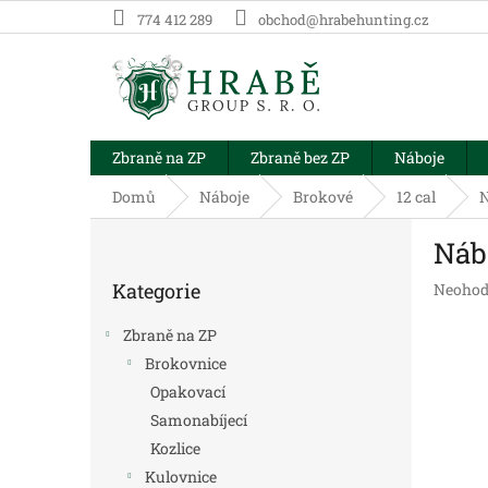
Přejít
774 412 289
obchod@hrabehunting.cz
na
obsah
Zbraně na ZP
Zbraně bez ZP
Náboje
Domů
Náboje
Brokové
12 cal
N
P
Náb
o
Přeskočit
s
Kategorie
Průměr
Neohod
kategorie
t
hodnoc
r
produk
Zbraně na ZP
a
je
Brokovnice
n
0,0
Opakovací
z
n
5
í
Samonabíjecí
hvězdič
p
Kozlice
a
Kulovnice