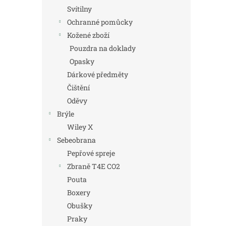
Svítilny
Ochranné pomůcky
Kožené zboží
Pouzdra na doklady
Opasky
Dárkové předměty
Čištění
Oděvy
Brýle
Wiley X
Sebeobrana
Pepřové spreje
Zbraně T4E CO2
Pouta
Boxery
Obušky
Praky