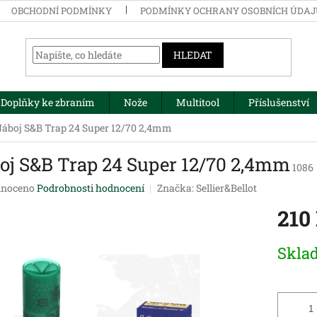
OBCHODNÍ PODMÍNKY
PODMÍNKY OCHRANY OSOBNÍCH ÚDA
HLEDAT
Doplňky ke zbraním
Nože
Multitool
Příslušenství
áboj S&B Trap 24 Super 12/70 2,4mm
oj S&B Trap 24 Super 12/70 2,4mm
1086
né
noceno
Podrobnosti hodnocení
Značka:
Sellier&Bellot
ení
210
tu
Měrná
Skla
cena:
ek.