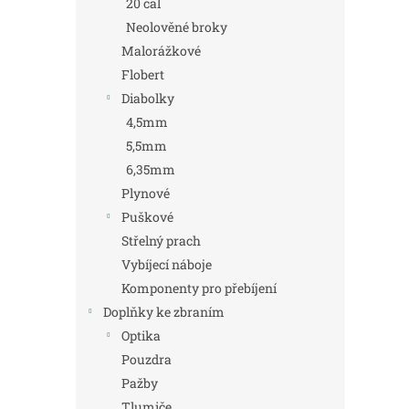
20 cal
Neolověné broky
Malorážkové
Flobert
Diabolky
4,5mm
5,5mm
6,35mm
Plynové
Puškové
Střelný prach
Vybíjecí náboje
Komponenty pro přebíjení
Doplňky ke zbraním
Optika
Pouzdra
Pažby
Tlumiče