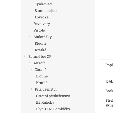
n
Opakovací
e
Samonabíjecí
l
Lovecké
Revolvery
Pistole
Malorážky
Dlouhé
Krátké
Zbraně bez ZP
Airsoft
Popi
Zbraně
Dlouhé
Det
Krátké
Príslušenství
Brok
Ostatní příslušenství
Stře
BB Kuličky
skup
Plyn. CO2. Bombičky