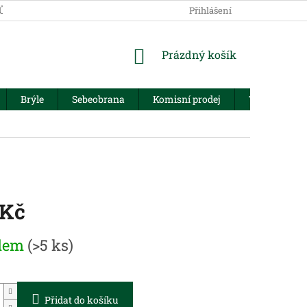
JŮ
Přihlášení
NÁKUPNÍ
Prázdný košík
KOŠÍK
Brýle
Sebeobrana
Komisní prodej
Trezory
 Kč
dem
(>5 ks)
Přidat do košíku