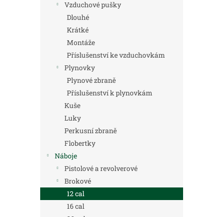
Vzduchové pušky
Dlouhé
Krátké
Montáže
Příslušenství ke vzduchovkám
Plynovky
Plynové zbraně
Příslušenství k plynovkám
Kuše
Luky
Perkusní zbraně
Flobertky
Náboje
Pistolové a revolverové
Brokové
12 cal
16 cal