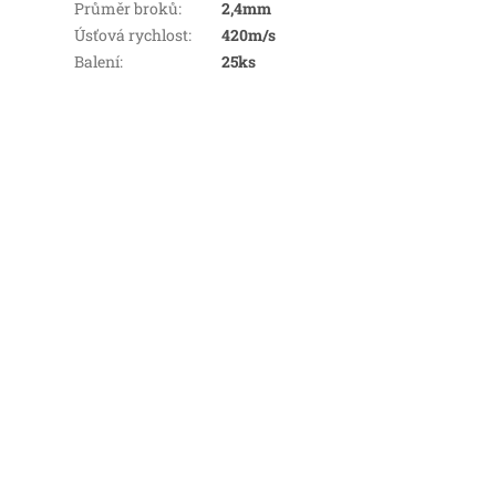
Průměr broků
:
2,4mm
Úsťová rychlost
:
420m/s
Balení
:
25ks