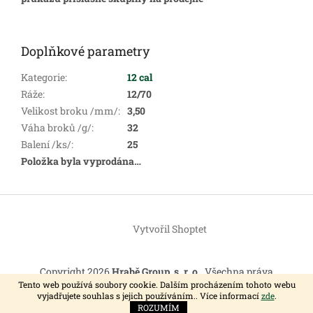
Doplňkové parametry
Kategorie
:
12 cal
Ráže
:
12/70
Velikost broku /mm/
:
3,50
Váha broků /g/
:
32
Balení /ks/
:
25
Položka byla vyprodána…
Z
á
Vytvořil Shoptet
p
a
t
Copyright 2026
Hrabě Group, s. r. o.
. Všechna práva
í
vyhrazena.
Tento web používá soubory cookie. Dalším procházením tohoto webu
vyjadřujete souhlas s jejich používáním.. Více informací
zde
.
ROZUMÍM