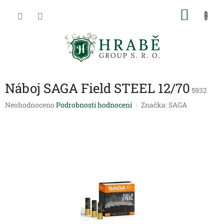
Přejít
NÁKU
na
obsah
KOŠÍK
Náboj SAGA Field STEEL 12/70
5932
Průměrné
Neohodnoceno
Podrobnosti hodnocení
Značka:
SAGA
hodnocení
produktu
je
0,0
z
5
hvězdiček.