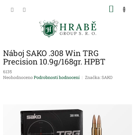
Přejít
NÁKU
na
obsah
KOŠÍK
Náboj SAKO .308 Win TRG
Precision 10.9g/168gr. HPBT
6135
Průměrné
Neohodnoceno
Podrobnosti hodnocení
Značka:
SAKO
hodnocení
produktu
je
0,0
z
5
hvězdiček.