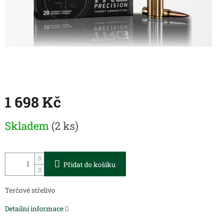
1 698 Kč
Měrná
Skladem
(2 ks)
cena:
Přidat do košíku
Terčové střelivo
Detailní informace