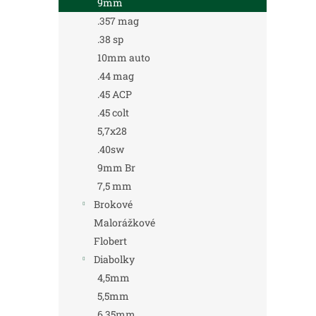
9mm
.357 mag
.38 sp
10mm auto
.44 mag
.45 ACP
.45 colt
5,7x28
.40sw
9mm Br
7,5 mm
Brokové
Malorážkové
Flobert
Diabolky
4,5mm
5,5mm
6,35mm