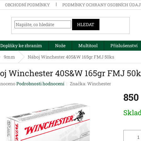
OBCHODNÍ PODMÍNKY
PODMÍNKY OCHRANY OSOBNÍCH ÚDA
HLEDAT
Doplňky ke zbraním
Nože
Multitool
Příslušenství
9mm
Náboj Winchester 40S&W 165gr FMJ 50ks
oj Winchester 40S&W 165gr FMJ 50k
né
noceno
Podrobnosti hodnocení
Značka:
Winchester
ení
850
tu
Měrná
Skla
cena:
ek.