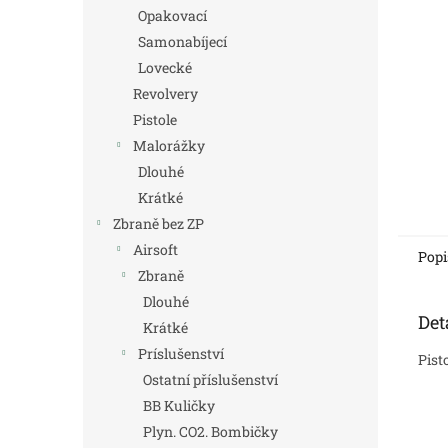
n
Opakovací
e
Samonabíjecí
l
Lovecké
Revolvery
Pistole
Malorážky
Dlouhé
Krátké
Zbraně bez ZP
Airsoft
Popi
Zbraně
Dlouhé
Det
Krátké
Príslušenství
Pist
Ostatní příslušenství
BB Kuličky
Plyn. CO2. Bombičky