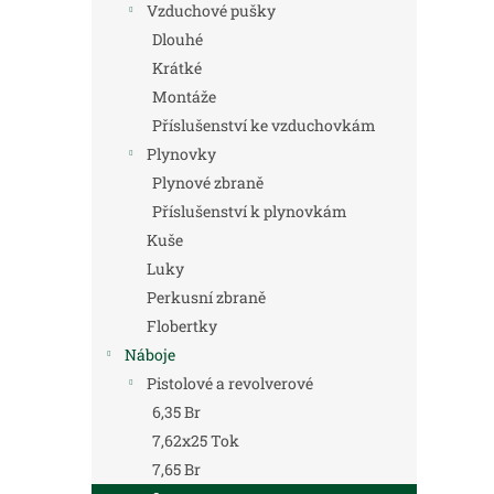
Vzduchové pušky
Dlouhé
Krátké
Montáže
Příslušenství ke vzduchovkám
Plynovky
Plynové zbraně
Příslušenství k plynovkám
Kuše
Luky
Perkusní zbraně
Flobertky
Náboje
Pistolové a revolverové
6,35 Br
7,62x25 Tok
7,65 Br