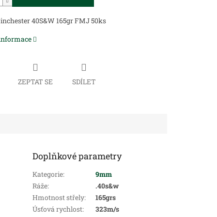
inchester 40S&W 165gr FMJ 50ks
 informace
ZEPTAT SE
SDÍLET
Doplňkové parametry
Kategorie
:
9mm
Ráže
:
.40s&w
Hmotnost střely
:
165grs
Úsťová rychlost
:
323m/s