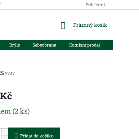
JŮ
Přihlášení
NÁKUPNÍ
Prázdný košík
KOŠÍK
Brýle
Sebeobrana
Komisní prodej
Trezory
s
2747
 Kč
dem
(2 ks)
Přidat do košíku