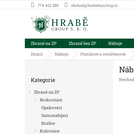
Přejít
774 412 289
obchod@hrabehunting.cz
na
obsah
Zbraně na ZP
Zbraně bez ZP
Náboje
Domů
Náboje
Pistolové a revolverové
P
Náb
o
Přeskočit
s
Kategorie
Průměr
Neohod
kategorie
t
hodnoc
r
produk
Zbraně na ZP
a
je
Brokovnice
n
0,0
Opakovací
z
n
5
í
Samonabíjecí
hvězdič
p
Kozlice
a
Kulovnice