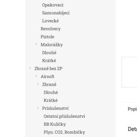
n
Opakovací
e
Samonabíjecí
l
Lovecké
Revolvery
Pistole
Malorážky
Dlouhé
Krátké
Zbraně bez ZP
Airsoft
Zbraně
Dlouhé
Krátké
Príslušenství
Popi
Ostatní příslušenství
BB Kuličky
Det
Plyn. CO2. Bombičky