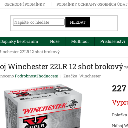
OBCHODNÍ PODMÍNKY
PODMÍNKY OCHRANY OSOBNÍCH ÚDA
HLEDAT
Doplňky ke zbraním
Nože
Multitool
Příslušenství
inchester 22LR 12 shot brokový
oj Winchester 22LR 12 shot brokový
7
né
noceno
Podrobnosti hodnocení
Značka:
Winchester
ení
227
tu
Měrná
Vypr
cena:
ek.
Položka
Náboj Wi