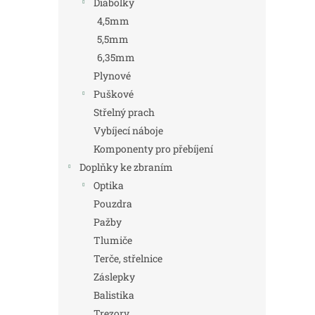
Diabolky
4,5mm
5,5mm
6,35mm
Plynové
Puškové
Střelný prach
Vybíjecí náboje
Komponenty pro přebíjení
Doplňky ke zbraním
Optika
Pouzdra
Pažby
Tlumiče
Terče, střelnice
Záslepky
Balistika
Trezory