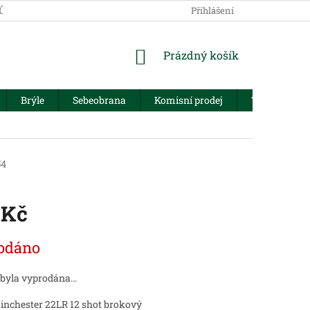
JŮ
Přihlášení
NÁKUPNÍ
Prázdný košík
KOŠÍK
Brýle
Sebeobrana
Komisní prodej
Trezory
54
 Kč
odáno
 byla vyprodána…
nchester 22LR 12 shot brokový