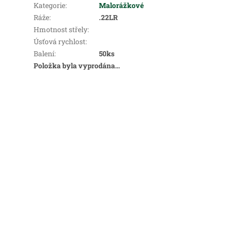
Kategorie
:
Malorážkové
Ráže
:
.22LR
Hmotnost střely
:
Úsťová rychlost
:
Balení
:
50ks
Položka byla vyprodána…