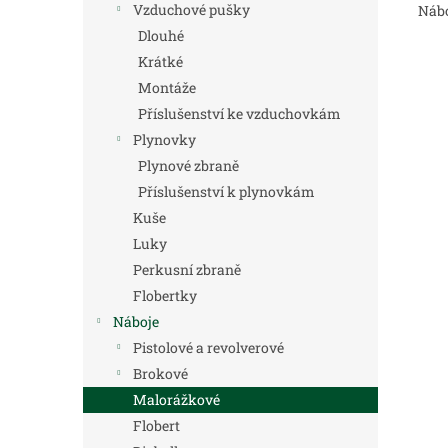
Vzduchové pušky
Nábo
Dlouhé
Krátké
Montáže
Příslušenství ke vzduchovkám
Plynovky
Plynové zbraně
Příslušenství k plynovkám
Kuše
Luky
Perkusní zbraně
Flobertky
Náboje
Pistolové a revolverové
Brokové
Malorážkové
Flobert