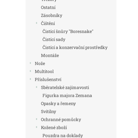
Ostatní
Zásobníky
Čištění
Čistící šnůry "Boresnake"
Čistící sady
Čistící a konzervační prostředky
Montáže
Nože
Multitool
Příslušenství
Sběratelské zajímavosti
Figurka majora Zemana
Opasky a řemeny
Svítilny
Ochranné pomůcky
Kožené zboží
Pouzdra na doklady