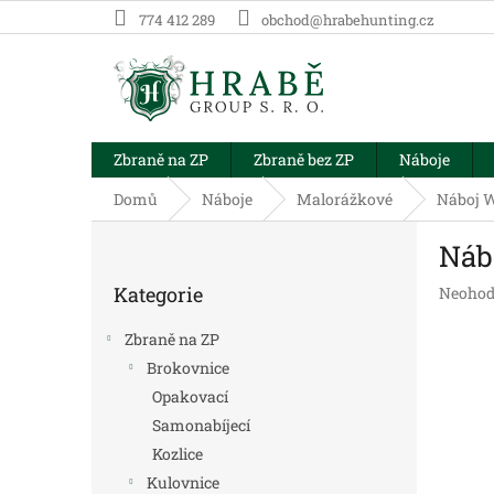
Přejít
774 412 289
obchod@hrabehunting.cz
na
obsah
Zbraně na ZP
Zbraně bez ZP
Náboje
Domů
Náboje
Malorážkové
Náboj W
P
Náb
o
Přeskočit
s
Kategorie
Průměr
Neohod
kategorie
t
hodnoc
r
produk
Zbraně na ZP
a
je
Brokovnice
n
0,0
Opakovací
z
n
5
í
Samonabíjecí
hvězdič
p
Kozlice
a
Kulovnice