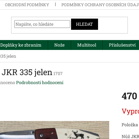
OBCHODNÍ PODMÍNKY
PODMÍNKY OCHRANY OSOBNÍCH ÚDA
HLEDAT
Doplňky ke zbraním
Nože
Multitool
Příslušenství
35 jelen
 JKR 335 jelen
1707
né
noceno
Podrobnosti hodnocení
ení
470
tu
Měrná
Vypr
cena:
ek.
Položka
Nůž JKR 