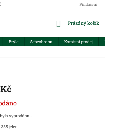
JŮ
Přihlášení
NÁKUPNÍ
Prázdný košík
KOŠÍK
Brýle
Sebeobrana
Komisní prodej
Trezory
 Kč
odáno
 byla vyprodána…
335 jelen