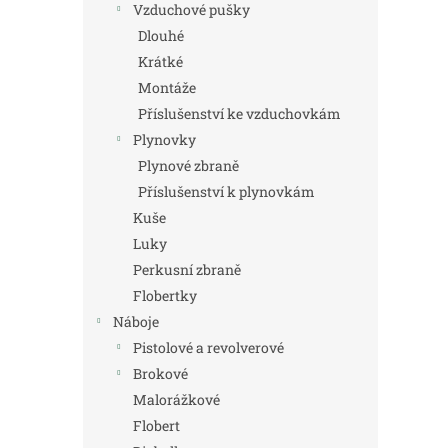
Vzduchové pušky
Dlouhé
Krátké
Montáže
Příslušenství ke vzduchovkám
Plynovky
Plynové zbraně
Příslušenství k plynovkám
Kuše
Luky
Perkusní zbraně
Flobertky
Náboje
Pistolové a revolverové
Brokové
Malorážkové
Flobert