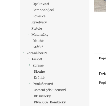
n
Opakovací
e
Samonabíjecí
l
Lovecké
Revolvery
Pistole
Malorážky
Dlouhé
Krátké
Zbraně bez ZP
Popi
Airsoft
Zbraně
Dlouhé
Det
Krátké
Popi
Príslušenství
Ostatní příslušenství
BB Kuličky
Plyn. CO2. Bombičky