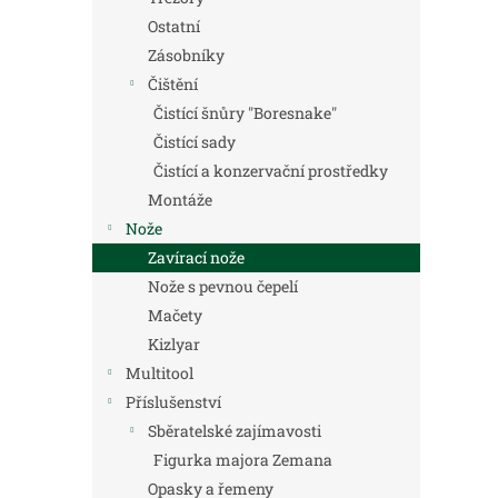
Ostatní
Zásobníky
Čištění
Čistící šnůry "Boresnake"
Čistící sady
Čistící a konzervační prostředky
Montáže
Nože
Zavírací nože
Nože s pevnou čepelí
Mačety
Kizlyar
Multitool
Příslušenství
Sběratelské zajímavosti
Figurka majora Zemana
Opasky a řemeny