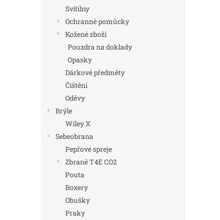
Svítilny
Ochranné pomůcky
Kožené zboží
Pouzdra na doklady
Opasky
Dárkové předměty
Čištění
Oděvy
Brýle
Wiley X
Sebeobrana
Pepřové spreje
Zbraně T4E CO2
Pouta
Boxery
Obušky
Praky