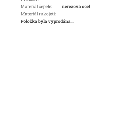
Materiál čepele
:
nerezová ocel
Materiál rukojeti
:
Položka byla vyprodána…