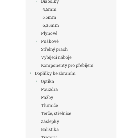
Diabolky
4,5mm
5,5mm
6,35mm
Plynové
Puškové
Střelný prach
Vybíjecí náboje
Komponenty pro přebíjení
Doplňky ke zbraním
Optika
Pouzdra
Pažby
Tlumiče
Terče, střelnice
Záslepky
Balistika
Trezory