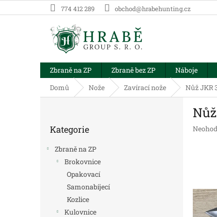
Přejít
774 412 289
obchod@hrabehunting.cz
na
obsah
Zbraně na ZP
Zbraně bez ZP
Náboje
Domů
Nože
Zavírací nože
Nůž JKR 3
P
Nůž
o
Přeskočit
s
Kategorie
Průměr
Neohod
kategorie
t
hodnoc
r
produk
Zbraně na ZP
a
je
Brokovnice
n
0,0
Opakovací
z
n
5
í
Samonabíjecí
hvězdič
p
Kozlice
a
Kulovnice