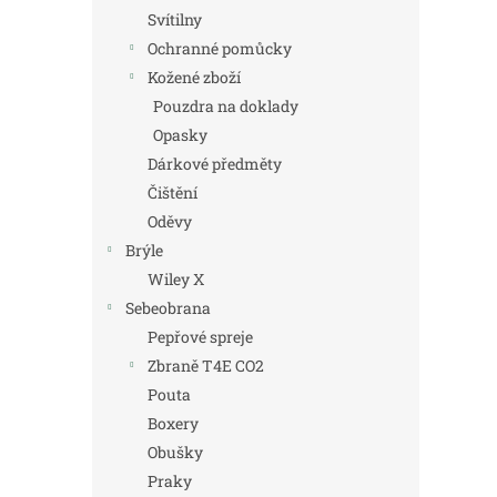
Svítilny
Ochranné pomůcky
Kožené zboží
Pouzdra na doklady
Opasky
Dárkové předměty
Čištění
Oděvy
Brýle
Wiley X
Sebeobrana
Pepřové spreje
Zbraně T4E CO2
Pouta
Boxery
Obušky
Praky