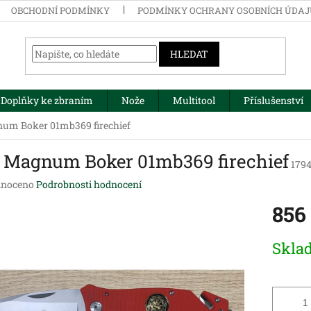
OBCHODNÍ PODMÍNKY
PODMÍNKY OCHRANY OSOBNÍCH ÚDA
HLEDAT
Doplňky ke zbraním
Nože
Multitool
Příslušenství
um Boker 01mb369 firechief
 Magnum Boker 01mb369 firechief
179
né
noceno
Podrobnosti hodnocení
ení
856
tu
Měrná
Skla
cena:
ek.