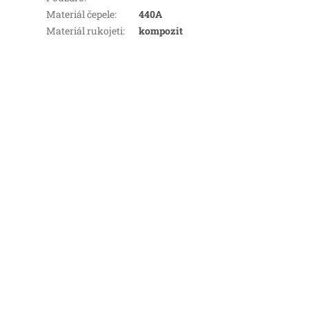
Materiál čepele
:
440A
Materiál rukojeti
:
kompozit