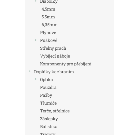
Diabolky
4,5mm
5,5mm
6,35mm
Plynové
Puškové
Střelný prach
Vybíjecí náboje
Komponenty pro přebíjení
Doplňky ke zbraním
Optika
Pouzdra
Pažby
Tlumiče
Terče, střelnice
Záslepky
Balistika
Trezory