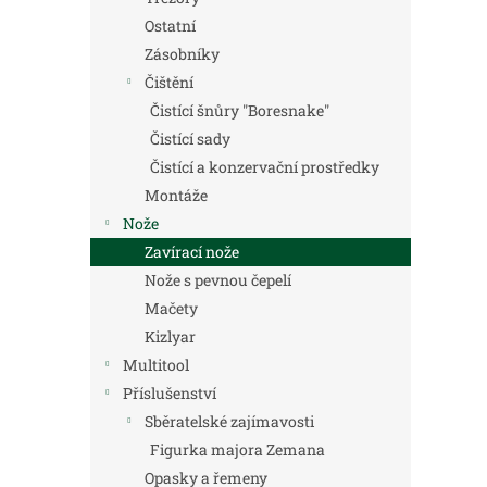
Ostatní
Zásobníky
Čištění
Čistící šnůry "Boresnake"
Čistící sady
Čistící a konzervační prostředky
Montáže
Nože
Zavírací nože
Nože s pevnou čepelí
Mačety
Kizlyar
Multitool
Příslušenství
Sběratelské zajímavosti
Figurka majora Zemana
Opasky a řemeny