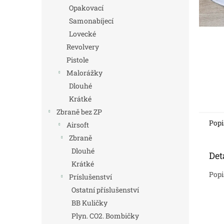
n
Opakovací
e
Samonabíjecí
l
Lovecké
Revolvery
Pistole
Malorážky
Dlouhé
Krátké
Zbraně bez ZP
Popi
Airsoft
Zbraně
Dlouhé
Det
Krátké
Popi
Príslušenství
Ostatní příslušenství
BB Kuličky
Plyn. CO2. Bombičky