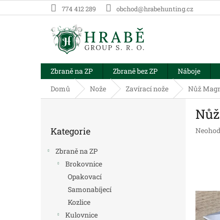
Přejít
774 412 289
obchod@hrabehunting.cz
na
obsah
Zbraně na ZP
Zbraně bez ZP
Náboje
Domů
Nože
Zavírací nože
Nůž Magn
P
Nůž
o
Přeskočit
s
Kategorie
Průměr
Neohod
kategorie
t
hodnoc
r
produk
Zbraně na ZP
a
je
Brokovnice
n
0,0
Opakovací
z
n
5
í
Samonabíjecí
hvězdič
p
Kozlice
a
Kulovnice