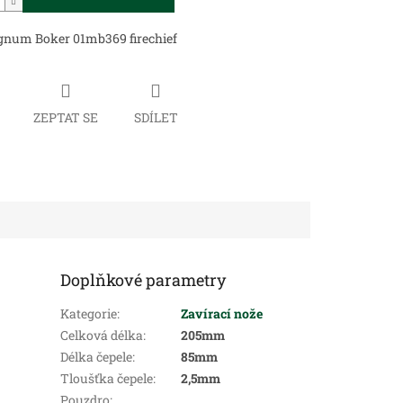
num Boker 01mb369 firechief
ZEPTAT SE
SDÍLET
Doplňkové parametry
Kategorie
:
Zavírací nože
Celková délka
:
205mm
Délka čepele
:
85mm
Tloušťka čepele
:
2,5mm
Pouzdro
: