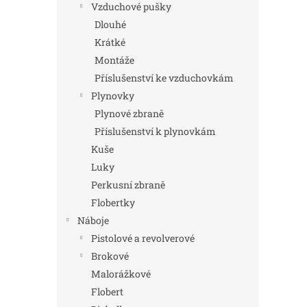
Vzduchové pušky
Dlouhé
Krátké
Montáže
Příslušenství ke vzduchovkám
Plynovky
Plynové zbraně
Příslušenství k plynovkám
Kuše
Luky
Perkusní zbraně
Flobertky
Náboje
Pistolové a revolverové
Brokové
Malorážkové
Flobert