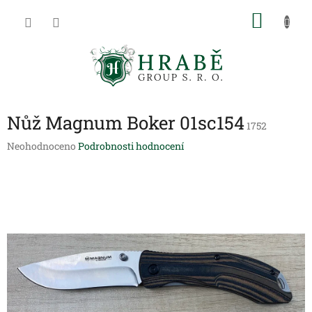
Přejít
NÁKU
na
obsah
KOŠÍK
Nůž Magnum Boker 01sc154
1752
Průměrné
Neohodnoceno
Podrobnosti hodnocení
hodnocení
produktu
je
0,0
z
5
hvězdiček.