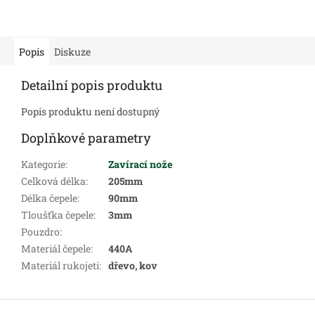
Popis
Diskuze
Detailní popis produktu
Popis produktu není dostupný
Doplňkové parametry
Kategorie
:
Zavírací nože
Celková délka
:
205mm
Délka čepele
:
90mm
Tloušťka čepele
:
3mm
Pouzdro
:
Materiál čepele
:
440A
Materiál rukojeti
:
dřevo, kov
Z