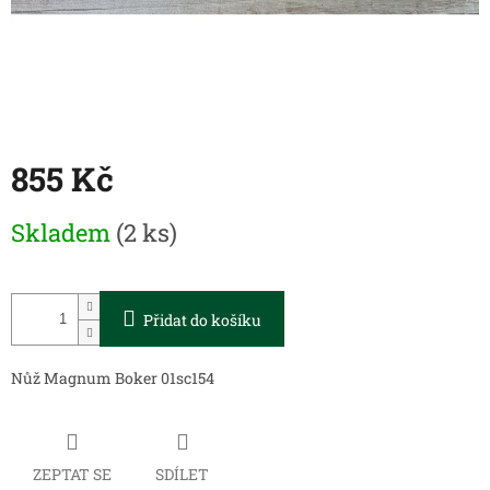
855 Kč
Měrná
Skladem
(2 ks)
cena:
Přidat do košíku
Nůž Magnum Boker 01sc154
ZEPTAT SE
SDÍLET