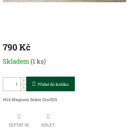
790 Kč
Měrná
Skladem
(1 ks)
cena:
Přidat do košíku
Nůž Magnum Boker 01sc529
ZEPTAT SE
SDÍLET