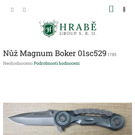
Přejít
NÁKU
na
obsah
KOŠÍK
Nůž Magnum Boker 01sc529
1785
Průměrné
Neohodnoceno
Podrobnosti hodnocení
hodnocení
produktu
je
0,0
z
5
hvězdiček.