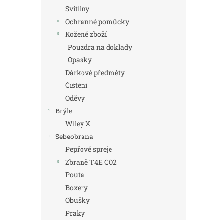
Svítilny
Ochranné pomůcky
Kožené zboží
Pouzdra na doklady
Opasky
Dárkové předměty
Čištění
Oděvy
Brýle
Wiley X
Sebeobrana
Pepřové spreje
Zbraně T4E CO2
Pouta
Boxery
Obušky
Praky