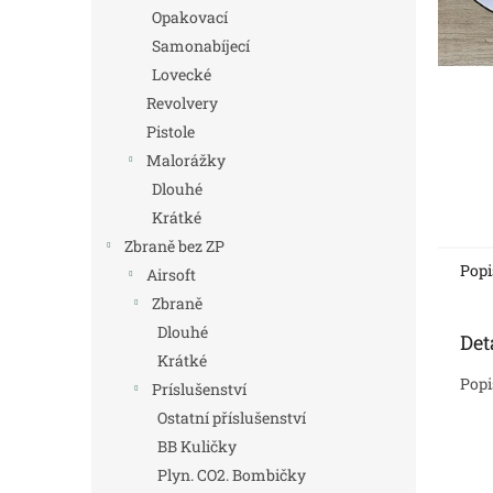
n
Opakovací
e
Samonabíjecí
l
Lovecké
Revolvery
Pistole
Malorážky
Dlouhé
Krátké
Zbraně bez ZP
Popi
Airsoft
Zbraně
Dlouhé
Det
Krátké
Popi
Príslušenství
Ostatní příslušenství
BB Kuličky
Plyn. CO2. Bombičky