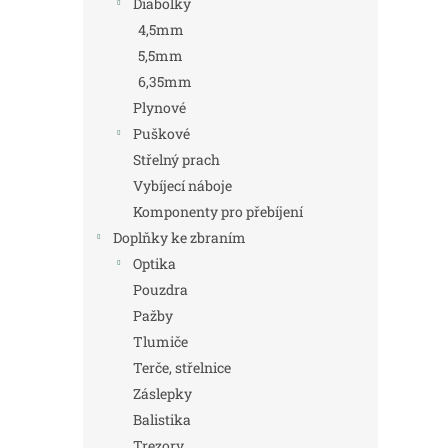
Diabolky
4,5mm
5,5mm
6,35mm
Plynové
Puškové
Střelný prach
Vybíjecí náboje
Komponenty pro přebíjení
Doplňky ke zbraním
Optika
Pouzdra
Pažby
Tlumiče
Terče, střelnice
Záslepky
Balistika
Trezory