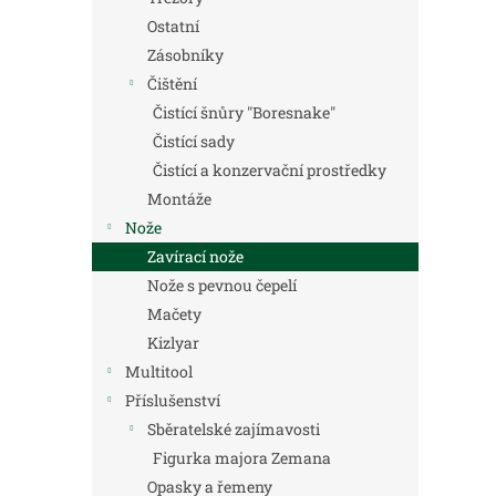
Ostatní
Zásobníky
Čištění
Čistící šnůry "Boresnake"
Čistící sady
Čistící a konzervační prostředky
Montáže
Nože
Zavírací nože
Nože s pevnou čepelí
Mačety
Kizlyar
Multitool
Příslušenství
Sběratelské zajímavosti
Figurka majora Zemana
Opasky a řemeny