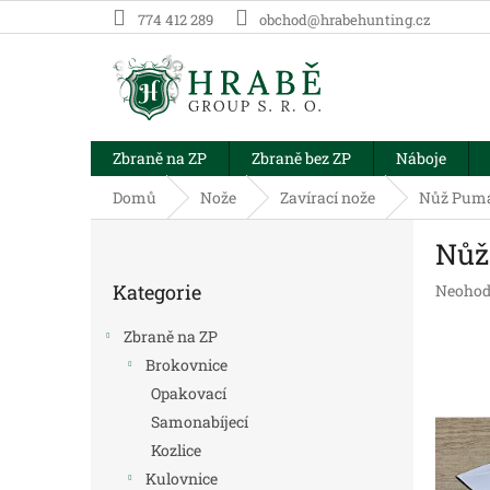
Přejít
774 412 289
obchod@hrabehunting.cz
na
obsah
Zbraně na ZP
Zbraně bez ZP
Náboje
Domů
Nože
Zavírací nože
Nůž Puma
P
Nůž
o
Přeskočit
s
Kategorie
Průměr
Neohod
kategorie
t
hodnoc
r
produk
Zbraně na ZP
a
je
Brokovnice
n
0,0
Opakovací
z
n
5
í
Samonabíjecí
hvězdič
p
Kozlice
a
Kulovnice