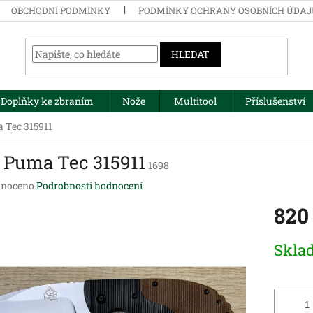
OBCHODNÍ PODMÍNKY
PODMÍNKY OCHRANY OSOBNÍCH ÚDA
HLEDAT
Doplňky ke zbraním
Nože
Multitool
Příslušenství
 Tec 315911
 Puma Tec 315911
1698
né
noceno
Podrobnosti hodnocení
ení
820
tu
Měrná
Skla
cena:
ek.