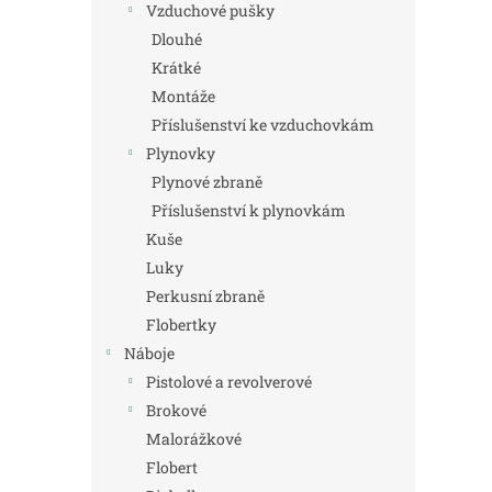
Vzduchové pušky
Dlouhé
Krátké
Montáže
Příslušenství ke vzduchovkám
Plynovky
Plynové zbraně
Příslušenství k plynovkám
Kuše
Luky
Perkusní zbraně
Flobertky
Náboje
Pistolové a revolverové
Brokové
Malorážkové
Flobert