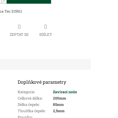
a Tec 315911
ZEPTAT SE
SDÍLET
Doplňkové parametry
Kategorie
:
Zavírací nože
Celková délka
:
200mm
Délka čepele
:
85mm
Tloušťka čepele
:
2,5mm
Pouzdro
: