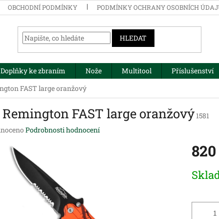
OBCHODNÍ PODMÍNKY
PODMÍNKY OCHRANY OSOBNÍCH ÚDA
HLEDAT
Doplňky ke zbraním
Nože
Multitool
Příslušenství
ngton FAST large oranžový
 Remington FAST large oranžový
1581
né
noceno
Podrobnosti hodnocení
ení
820
tu
Měrná
Skla
cena:
ek.