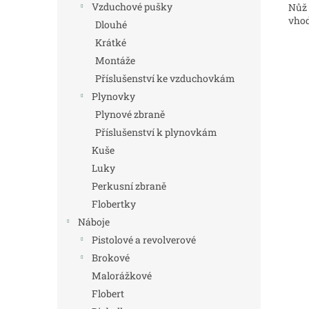
Vzduchové pušky
Nůž 
vhod
Dlouhé
Krátké
Montáže
Příslušenství ke vzduchovkám
Plynovky
Plynové zbraně
Příslušenství k plynovkám
Kuše
Luky
Perkusní zbraně
Flobertky
Náboje
Pistolové a revolverové
Brokové
Malorážkové
Flobert