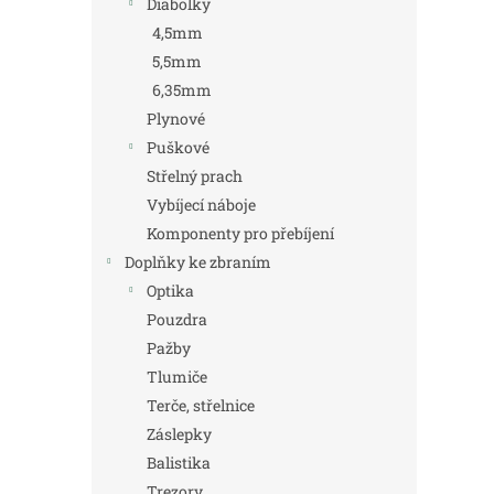
Diabolky
4,5mm
5,5mm
6,35mm
Plynové
Puškové
Střelný prach
Vybíjecí náboje
Komponenty pro přebíjení
Doplňky ke zbraním
Optika
Pouzdra
Pažby
Tlumiče
Terče, střelnice
Záslepky
Balistika
Trezory