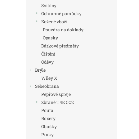
Svítilny
Ochranné pomůcky
Kožené zboží
Pouzdra na doklady
Opasky
Dárkové předměty
Čištění
Oděvy
Brýle
Wiley X
Sebeobrana
Pepřové spreje
Zbraně T4E CO2
Pouta
Boxery
Obušky
Praky