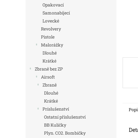
n
Opakovací
e
Samonabíjecí
l
Lovecké
Revolvery
Pistole
Malorážky
Dlouhé
Krátké
Zbraně bez ZP
Airsoft
Zbraně
Dlouhé
Krátké
Príslušenství
Popi
Ostatní příslušenství
BB Kuličky
Det
Plyn. CO2. Bombičky