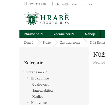
Přejít
774 412 289
obchod@hrabehunting.cz
na
obsah
Zbraně na ZP
Zbraně bez ZP
Náboje
Domů
Nože
Zavírací nože
Nůž Remi
P
Nůž
o
Přeskočit
s
Kategorie
Průměr
Neohod
kategorie
t
hodnoc
r
produk
Zbraně na ZP
a
je
Brokovnice
n
0,0
Opakovací
z
n
5
í
Samonabíjecí
hvězdič
p
Kozlice
a
Kulovnice