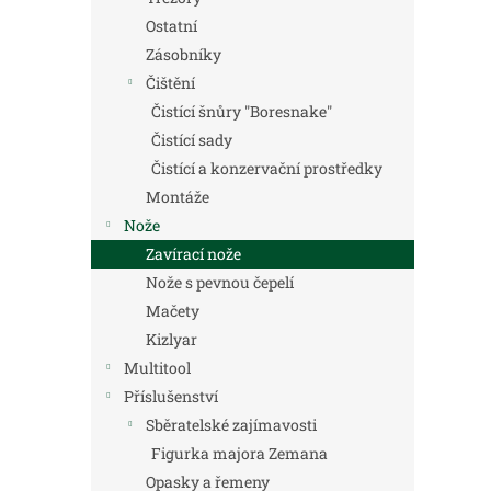
Ostatní
Zásobníky
Čištění
Čistící šnůry "Boresnake"
Čistící sady
Čistící a konzervační prostředky
Montáže
Nože
Zavírací nože
Nože s pevnou čepelí
Mačety
Kizlyar
Multitool
Příslušenství
Sběratelské zajímavosti
Figurka majora Zemana
Opasky a řemeny