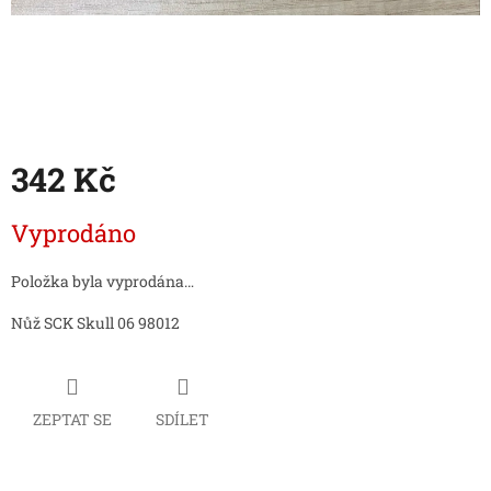
342 Kč
Měrná
Vyprodáno
cena:
Položka byla vyprodána…
Nůž SCK Skull 06 98012
ZEPTAT SE
SDÍLET