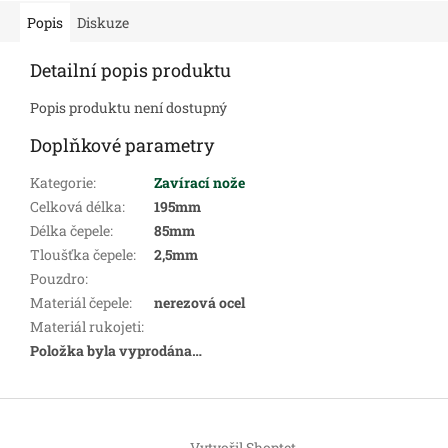
Popis
Diskuze
Detailní popis produktu
Popis produktu není dostupný
Doplňkové parametry
Kategorie
:
Zavírací nože
Celková délka
:
195mm
Délka čepele
:
85mm
Tloušťka čepele
:
2,5mm
Pouzdro
:
Materiál čepele
:
nerezová ocel
Materiál rukojeti
:
Položka byla vyprodána…
Z
á
Vytvořil Shoptet