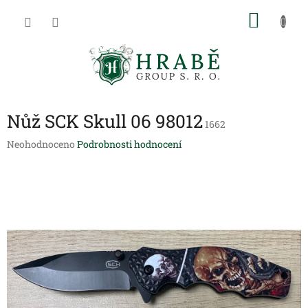
Přejít
NÁKU
na
obsah
KOŠÍK
Nůž SCK Skull 06 98012
1662
Průměrné
Neohodnoceno
Podrobnosti hodnocení
hodnocení
produktu
je
0,0
z
5
hvězdiček.