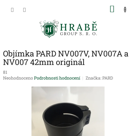
Přejít
NÁKU
na
obsah
KOŠÍK
Objímka PARD NV007V, NV007A a
NV007 42mm originál
81
Průměrné
Neohodnoceno
Podrobnosti hodnocení
Značka:
PARD
hodnocení
produktu
je
0,0
z
5
hvězdiček.