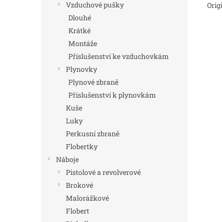
Vzduchové pušky
Orig
Dlouhé
Krátké
Montáže
Příslušenství ke vzduchovkám
Plynovky
Plynové zbraně
Příslušenství k plynovkám
Kuše
Luky
Perkusní zbraně
Flobertky
Náboje
Pistolové a revolverové
Brokové
Malorážkové
Flobert