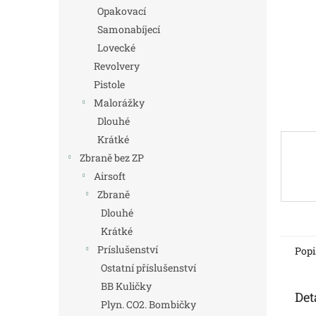
n
Opakovací
e
Samonabíjecí
l
Lovecké
Revolvery
Pistole
Malorážky
Dlouhé
Krátké
Zbraně bez ZP
Airsoft
Zbraně
Dlouhé
Krátké
Príslušenství
Popi
Ostatní příslušenství
BB Kuličky
Det
Plyn. CO2. Bombičky