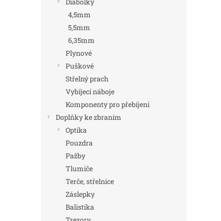
Diabolky
4,5mm
5,5mm
6,35mm
Plynové
Puškové
Střelný prach
Vybíjecí náboje
Komponenty pro přebíjení
Doplňky ke zbraním
Optika
Pouzdra
Pažby
Tlumiče
Terče, střelnice
Záslepky
Balistika
Trezory