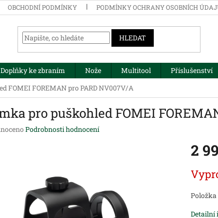
OBCHODNÍ PODMÍNKY
PODMÍNKY OCHRANY OSOBNÍCH ÚDA
HLEDAT
Doplňky ke zbraním
Nože
Multitool
Příslušenství
hled FOMEI FOREMAN pro PARD NV007V/A
ímka pro puškohled FOMEI FOREMA
né
noceno
Podrobnosti hodnocení
ení
2 9
tu
Měrná
Vypr
cena:
ek.
Položka
Detailní