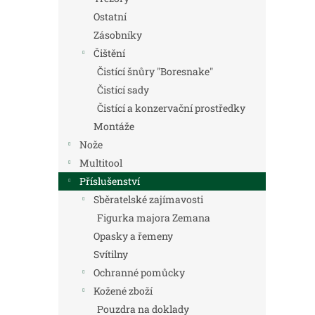
Ostatní
Zásobníky
Čištění
Čistící šnůry "Boresnake"
Čistící sady
Čistící a konzervační prostředky
Montáže
Nože
Multitool
Příslušenství
Sběratelské zajímavosti
Figurka majora Zemana
Opasky a řemeny
Svítilny
Ochranné pomůcky
Kožené zboží
Pouzdra na doklady