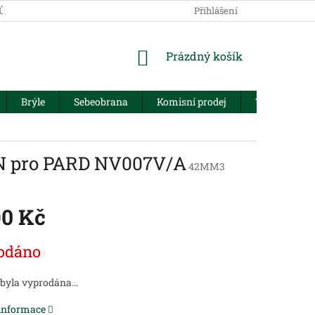
JŮ
Přihlášení
NÁKUPNÍ
Prázdný košík
KOŠÍK
Brýle
Sebeobrana
Komisní prodej
Trezory
N pro PARD NV007V/A
42MM3
90 Kč
odáno
 byla vyprodána…
 informace