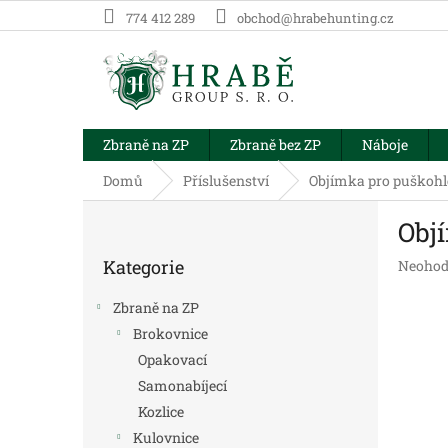
Přejít
774 412 289
obchod@hrabehunting.cz
na
obsah
Zbraně na ZP
Zbraně bez ZP
Náboje
Domů
Příslušenství
Objímka pro puško
P
Obj
o
Přeskočit
s
Kategorie
Průměr
Neohod
kategorie
t
hodnoc
r
produk
Zbraně na ZP
a
je
Brokovnice
n
0,0
Opakovací
z
n
5
í
Samonabíjecí
hvězdič
p
Kozlice
a
Kulovnice