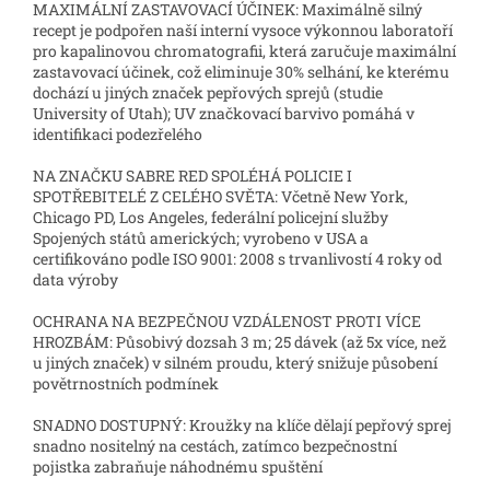
MAXIMÁLNÍ ZASTAVOVACÍ ÚČINEK: Maximálně silný
recept je podpořen naší interní vysoce výkonnou laboratoří
pro kapalinovou chromatografii, která zaručuje maximální
zastavovací účinek, což eliminuje 30% selhání, ke kterému
dochází u jiných značek pepřových sprejů (studie
University of Utah); UV značkovací barvivo pomáhá v
identifikaci podezřelého
NA ZNAČKU SABRE RED SPOLÉHÁ POLICIE I
SPOTŘEBITELÉ Z CELÉHO SVĚTA: Včetně New York,
Chicago PD, Los Angeles, federální policejní služby
Spojených států amerických; vyrobeno v USA a
certifikováno podle ISO 9001: 2008 s trvanlivostí 4 roky od
data výroby
OCHRANA NA BEZPEČNOU VZDÁLENOST PROTI VÍCE
HROZBÁM: Působivý dozsah 3 m; 25 dávek (až 5x více, než
u jiných značek) v silném proudu, který snižuje působení
povětrnostních podmínek
SNADNO DOSTUPNÝ: Kroužky na klíče dělají pepřový sprej
snadno nositelný na cestách, zatímco bezpečnostní
pojistka zabraňuje náhodnému spuštění