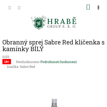
Přejít
NÁKU
na
obsah
KOŠÍK
Obranný sprej Sabre Red klíčenka s
kamínky BÍLÝ
6153
Průměrné
Neohodnoceno
Podrobnosti hodnocení
18+
hodnocení
Značka:
Sabre Red
produktu
je
0,0
z
5
hvězdiček.