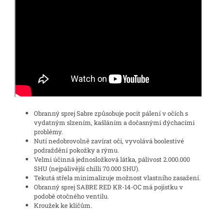
Obranný sprej Sabre způsobuje pocit pálení v očích s
vydatným slzením, kašláním a dočasnými dýchacími
problémy.
Nutí nedobrovolně zavírat oči, vyvolává boolestivé
podraždění pokožky a rýmu.
Velmi účinná jednosložková látka, pálivost 2.000.000
SHU (nejpálivější chilli 70.000 SHU).
Tekutá střela minimalizuje možnost vlastního zasažení.
Obranný sprej SABRE RED KR-14-OC má pojistku v
podobě otočného ventilu.
Kroužek ke klíčům.