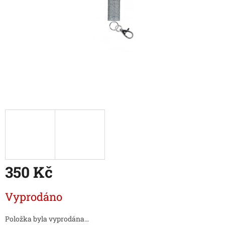
350 Kč
Měrná
Vyprodáno
cena:
Položka byla vyprodána…