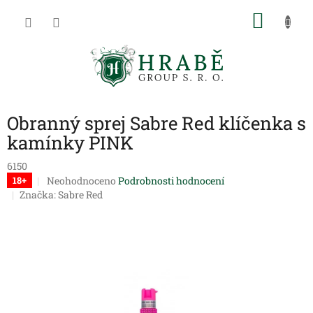
Přejít
NÁKU
na
obsah
KOŠÍK
Obranný sprej Sabre Red klíčenka s
kamínky PINK
6150
Průměrné
Neohodnoceno
Podrobnosti hodnocení
18+
hodnocení
Značka:
Sabre Red
produktu
je
0,0
z
5
hvězdiček.