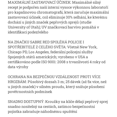
MAXIMÁLNÍ ZASTAVOVACÍ ÚČINEK: Maximálně silný
recept je podpořen naší interní vysoce výkonnou laboratoří
pro kapalinovou chromatografii, která zaručuje maximální
zastavovací účinek, což eliminuje 30% selhání, ke kterému
dochází u jiných značek pepřových sprejů (studie
University of Utah); UV značkovací barvivo pomáhá v
identifikaci podezřelého
NA ZNAČKU SABRE RED SPOLÉHÁ POLICIE I
SPOTŘEBITELÉ Z CELÉHO SVĚTA: Včetně New York,
Chicago PD, Los Angeles, federální policejní služby
Spojených států amerických; vyrobeno v USA a
certifikováno podle ISO 9001: 2008 s trvanlivostí 4 roky od
data výroby
OCHRANA NA BEZPEČNOU VZDÁLENOST PROTI VÍCE
HROZBÁM: Působivý dozsah 3 m; 25 dávek (až 5x více, než
u jiných značek) v silném proudu, který snižuje působení
povětrnostních podmínek
SNADNO DOSTUPNÝ: Kroužky na klíče dělají pepřový sprej
snadno nositelný na cestách, zatímco bezpečnostní
pojistka zabraňuje náhodnému spuštění