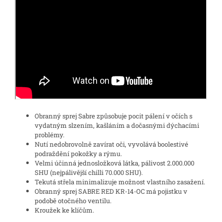
Obranný sprej Sabre způsobuje pocit pálení v očích s
vydatným slzením, kašláním a dočasnými dýchacími
problémy.
Nutí nedobrovolně zavírat oči, vyvolává boolestivé
podraždění pokožky a rýmu.
Velmi účinná jednosložková látka, pálivost 2.000.000
SHU (nejpálivější chilli 70.000 SHU).
Tekutá střela minimalizuje možnost vlastního zasažení.
Obranný sprej SABRE RED KR-14-OC má pojistku v
podobě otočného ventilu.
Kroužek ke klíčům.