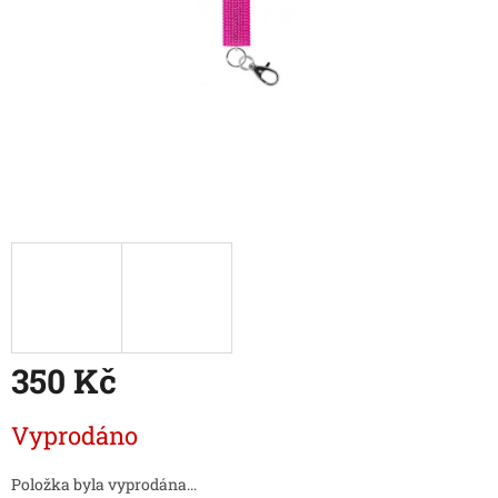
350 Kč
Měrná
Vyprodáno
cena:
Položka byla vyprodána…