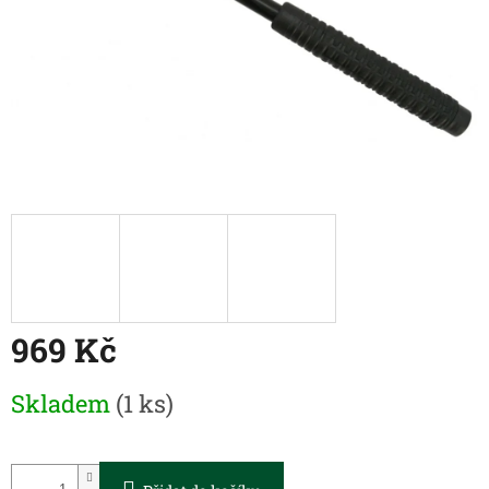
969 Kč
Měrná
Skladem
(1 ks)
cena: