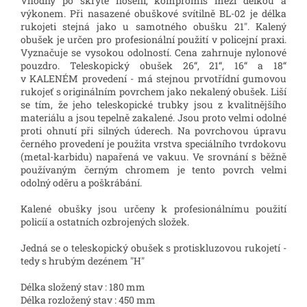
Vhodný po skryté nošení, kompromis mezi délkou a
výkonem. Při nasazené obuškové svítilně BL-02 je délka
rukojeti stejná jako u samotného obušku 21". Kalený
obušek je určen pro profesionální použití v policejní praxi.
Vyznačuje se vysokou odolností. Cena zahrnuje nylonové
pouzdro.
Teleskopický obušek 26“, 21“, 16“ a 18“
v KALENÉM provedení
-
má stejnou prvotřídní gumovou
rukojeť s originálním povrchem jako nekalený obušek. Liší
se tím, že jeho teleskopické trubky jsou z kvalitnějšího
materiálu a jsou tepelně zakalené. Jsou proto velmi odolné
proti ohnutí při silných úderech.
Na povrchovou úpravu
černého provedení je použita vrstva speciálního tvrdokovu
(metal-karbidu) napařená ve vakuu. Ve srovnání s běžně
používaným černým chromem je tento povrch velmi
odolný oděru a poškrábání.
Kalené obušky jsou určeny k profesionálnímu použití
policíí a ostatních ozbrojených složek.
Jedná se o teleskopický obušek s protiskluzovou rukojetí -
tedy s hrubým dezénem "H"
Délka složený stav : 180 mm
Délka rozložený stav : 450 mm