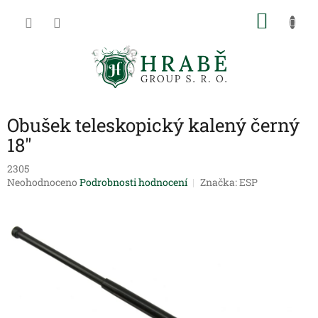
Přejít
NÁKU
na
obsah
KOŠÍK
Obušek teleskopický kalený černý
18"
2305
Průměrné
Neohodnoceno
Podrobnosti hodnocení
Značka:
ESP
hodnocení
produktu
je
0,0
z
5
hvězdiček.