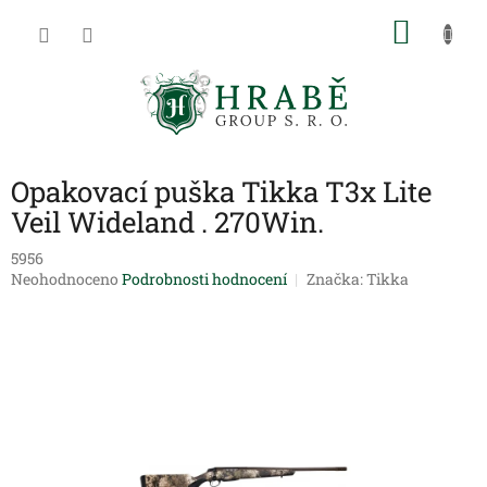
Přejít
NÁKU
na
obsah
KOŠÍK
Opakovací puška Tikka T3x Lite
Veil Wideland . 270Win.
5956
Průměrné
Neohodnoceno
Podrobnosti hodnocení
Značka:
Tikka
hodnocení
produktu
je
0,0
z
5
hvězdiček.