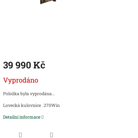
39 990 Kč
Měrná
Vyprodáno
cena:
Položka byla vyprodána…
Lovecká kulovnice . 270Win
Detailní informace