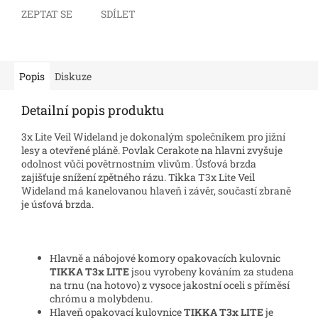
ZEPTAT SE
SDÍLET
Popis
Diskuze
Detailní popis produktu
3x Lite Veil Wideland je dokonalým společníkem pro jižní
lesy a otevřené pláně.
Povlak Cerakote na hlavni zvyšuje
odolnost vůči povětrnostním vlivům.
Úsťová brzda
zajišťuje snížení zpětného rázu.
Tikka T3x Lite Veil
Wideland má kanelovanou hlaveň i závěr, součastí zbraně
je úsťová brzda.
Hlavně a nábojové komory opakovacích kulovnic
TIKKA T3x LITE
jsou vyrobeny kováním za studena
na trnu (na hotovo) z vysoce jakostní oceli s příměsí
chrómu a molybdenu.
Hlaveň opakovací kulovnice
TIKKA T3x LITE
je