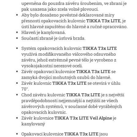
upevněna do pouzdra závěru šroubením, ve zbrani je
pak usazena jako zcela volně plovoucí.
Aby bylo dosaženo pověstné deklarované míry
přesnosti opakovacích kulovnic
TIKKA T3x LITE
, je
ústí hlavně zapuštěno do hlavně a ručně opracováno.
Hlaveň je kanylovaná.
Součastí zbraně je úsťová brzda.
Systém opakovacích kulovnic
TIKKA T3x LITE
využívá modifikovaného válcového odsuvného
závěru, jehož extrémně pevné tělo je vyrobeno z
vysokojakostní nerezové oceli.
Závěr opakovací kulovnice
TIKKA T3x LITE
se
zamyká dvojicí mohutných ozubů do hlavně.
Závěr kulovnic
TIKKA T3x LITE
se otevírá v úhlu
70°.
Chod závěru kulovnic
TIKKA T3x LITE
je s největší
pravděpodobností nejjemnější a nejtišší ze všech
závěrových systémů, v současné době vyráběných
opakovacích kulovnic.
Závěr kulovnice
TIKKA T3x LITE Veil Alpine
je
kanylovaný
Opakovací kulovnice
TIKKA T3x LITE
jsou