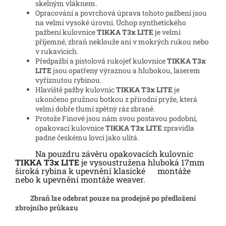
skelným vláknem.
Opracování a povrchová úprava tohoto pažbení jsou
na velmi vysoké úrovni. Úchop synthetického
pažbení kulovnice
TIKKA T3x LITE
je velmi
příjemné, zbraň neklouže ani v mokrých rukou nebo
v rukavicích.
Předpažbí a pistolová rukojeť kulovnice
TIKKA T3x
LITE
jsou opatřeny výraznou a hlubokou, laserem
vyříznutou rybinou.
Hlaviště pažby kulovnic
TIKKA T3x LITE
je
ukončeno pružnou botkou z přírodní pryže, která
velmi dobře tlumí zpětný ráz zbraně.
Protože Finové jsou nám svou postavou podobní,
opakovací kulovnice
TIKKA T3x LITE
zpravidla
padne českému lovci jako ulitá.
Na pouzdru závěru opakovacích kulovnic
TIKKA T3x LITE
je vysoustružena hluboká 17mm
široká rybina k upevnění klasické
montáže
nebo k upevnění montáže weaver.
Zbraň lze odebrat pouze
na prodejně
po předložení
zbrojního průkazu