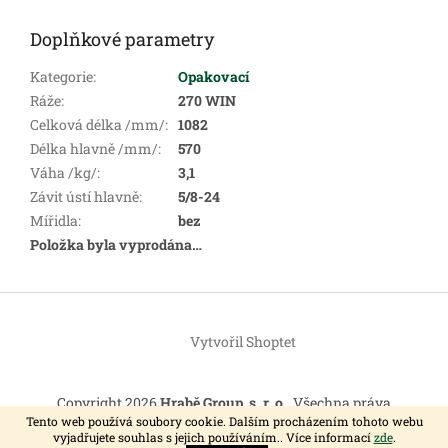
Doplňkové parametry
Kategorie
:
Opakovací
Ráže
:
270 WIN
Celková délka /mm/
:
1082
Délka hlavně /mm/
:
570
Váha /kg/
:
3,1
Závit ústí hlavně
:
5/8-24
Mířidla
:
bez
Položka byla vyprodána…
Z
á
Vytvořil Shoptet
p
a
t
Copyright 2026
Hrabě Group, s. r. o.
. Všechna práva
í
vyhrazena.
Tento web používá soubory cookie. Dalším procházením tohoto webu
vyjadřujete souhlas s jejich používáním.. Více informací
zde
.