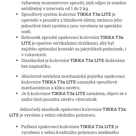
vybaveny momentovou spouští, jejíž odpor je snadno
seřiditelný v intervalu od 1 do 2 kg.
Spoušťový systém kulovnic
TIKKA T3x LITE
je
upevněn v pouzdru z hliníkové slitiny, zatímco jeho
jednotlivé části systému jsou vyrobeny ze speciální
oceli.
Kohoutek spouště opakovací kulovnice
TIKKA T3x
LITE
je opatřen vertikálními drážkami, aby byl
zajištěn optimální kontakt za jakýchkoli podmínek, i
v rukavicích.
Standardně je kulovnice
TIKKA T3x LITE
dodávána
bez napínáčku.
Absolutně neslyšná mechanická pojistka opakovací
kulovnice
TIKKA T3x LITE
uzamyká spoušťový
mechanizmus a kliku závěru.
Je-li kulovnice
TIKKA T3x LITE
natažena, objeví se v
zadní části pouzdra závěru výstražník.
Jednořadý zásobník opakovací kulovnice
TIKKA T3x
LITE
je vyroben z velmi odolného polymeru.
Pažbení opakovací kulovnice
TIKKA T3x LITE
je
vyrobeno z velmi kvalitního polymeru zesíleného