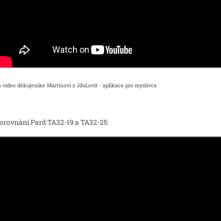
a video děkujemke Martinovi z JduLovit - aplikace pro myslivce
orovnání Pard TA32-19 a TA32-25: