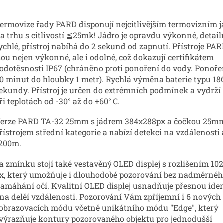
ermovize řady PARD disponují nejcitlivějším termovizním 
a trhu s citlivostí ≦25mk! Jádro je opravdu výkonné, detailn
ychlé, přístroj nabíhá do 2 sekund od zapnutí. Přístroje PA
sou nejen výkonné, ale i odolné, což dokazují certifikátem
odotěsnosti IP67 (chráněno proti ponoření do vody. Ponoře
0 minut do hloubky 1 metr). Rychlá výměna baterie typu 18
ekundy. Přístroj je určen do extrémních podmínek a vydrží 
ři teplotách od -30° až do +60° C.
erze PARD TA-32 25mm s jádrem 384x288px a čočkou 25mm
řístrojem střední kategorie a nabízí detekci na vzdálenosti 
200m.
a zmínku stojí také vestavěný OLED displej s rozlišením 10
x, který umožňuje i dlouhodobé pozorování bez nadměrnéh
amáhání očí. Kvalitní OLED displej usnadňuje přesnou iden
 na delěí vzdálenosti. Pozorování Vám zpříjemní i 6 nových
obrazovacích módu včetně unikátního módu "Edge", který
výrazňuje kontury pozorovaného objektu pro jednodušší