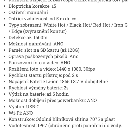
Dioptrická korekce: ±5
Ostření: manuální
Ostřící vzdálenost: od 5 m do ∞
Typy zobrazení: White Hot / Black Hot/ Red Hot / Iron G
/ Edge (zvýraznění kontur)
Detekce až: 1600m
Možnost nahrávání: ANO
Paměť: slot na SD kartu (až 128G)
Oprava poškozených pixelů: Ano
Pořizování foto a video: ANO
Rozlišení foto a video: 1440 x 1080, 30fps
Rychlost startu přístroje: pod 2 s
Napájení: Baterie Li-ion 18650 3,7 V dobíjitelné
Rychlost výměny baterie: 2s
Výdrž na baterie: až 5 hodin
Možnost dobíjení přes powerbanku: ANO
Výstup: USB-C
Wi-Fi: ANO
Konstrukce: Odolná hliníková slitina 7075 a plast
Vodotěsnost: IP67 (chráněno proti ponoření do vody.