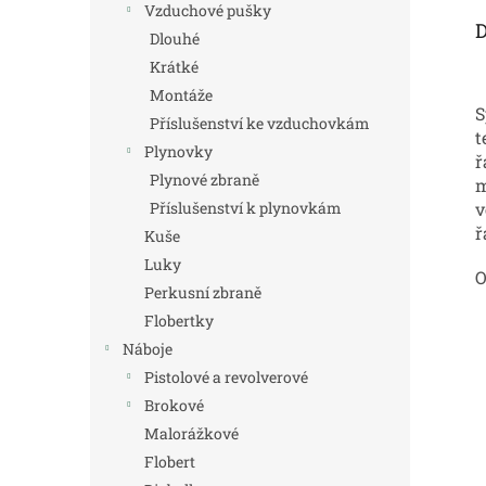
Vzduchové pušky
D
Dlouhé
Krátké
Montáže
S
Příslušenství ke vzduchovkám
t
Plynovky
ř
Plynové zbraně
m
v
Příslušenství k plynovkám
ř
Kuše
Luky
O
Perkusní zbraně
Flobertky
Náboje
Pistolové a revolverové
Brokové
Malorážkové
Flobert