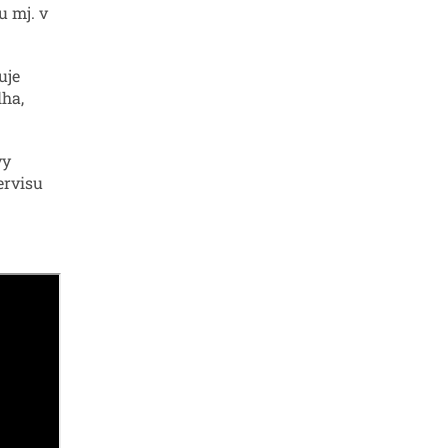
u mj. v
uje
lha,
vy
ervisu