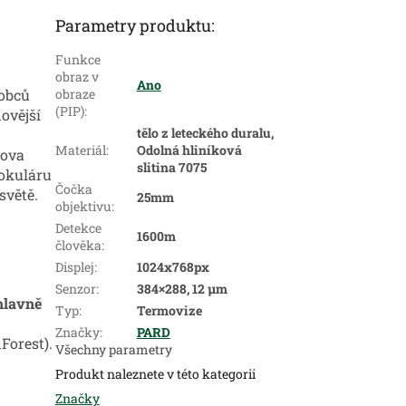
Parametry produktu:
Funkce
obraz v
Ano
robců
obraze
(PIP)
:
ovější
tělo z leteckého duralu,
Materiál
:
Odolná hliníková
lova
slitina 7075
nokuláru
Čočka
světě.
25mm
objektivu
:
Detekce
1600m
člověka
:
Displej
:
1024x768px
Senzor
:
384×288, 12 μm
hlavně
Typ
:
Termovize
Značky
:
PARD
Forest).
Všechny parametry
Produkt naleznete v této kategorii
Značky