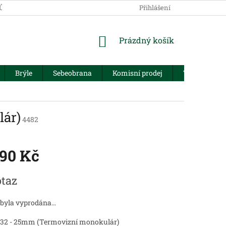
JŮ
Přihlášení
NÁKUPNÍ
Prázdný košík
KOŠÍK
Brýle
Sebeobrana
Komisní prodej
Trezory
ár)
4482
190 Kč
taz
 byla vyprodána…
32 - 25mm (Termovizní monokulár)