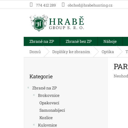
Přejít
774 412 289
obchod@hrabehunting.cz
na
obsah
Zbraně na ZP
Zbraně bez ZP
Náboje
Domů
Doplňky ke zbraním
Optika
T
P
PAR
o
Přeskočit
s
Kategorie
Průměr
Neohod
kategorie
t
hodnoc
r
produk
Zbraně na ZP
a
je
Brokovnice
n
0,0
Opakovací
z
n
5
í
Samonabíjecí
hvězdič
p
Kozlice
a
Kulovnice