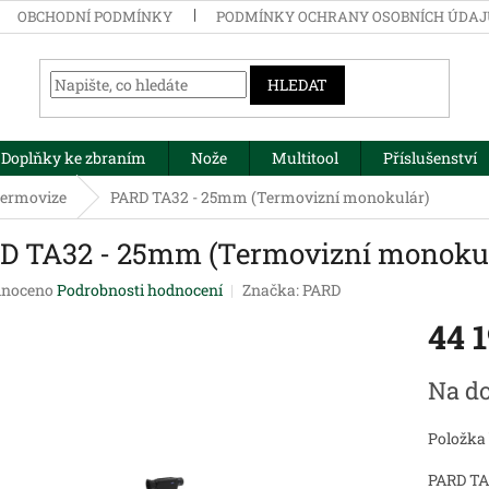
OBCHODNÍ PODMÍNKY
PODMÍNKY OCHRANY OSOBNÍCH ÚDA
HLEDAT
Doplňky ke zbraním
Nože
Multitool
Příslušenství
ermovize
PARD TA32 - 25mm (Termovizní monokulár)
D TA32 - 25mm (Termovizní monokul
né
noceno
Podrobnosti hodnocení
Značka:
PARD
ení
44 
tu
Měrná
Na do
cena:
ek.
Položka
PARD TA