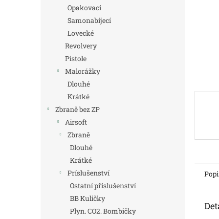
n
Opakovací
e
Samonabíjecí
l
Lovecké
Revolvery
Pistole
Malorážky
Dlouhé
Krátké
Zbraně bez ZP
Airsoft
Zbraně
Dlouhé
Krátké
Príslušenství
Popi
Ostatní příslušenství
BB Kuličky
Det
Plyn. CO2. Bombičky