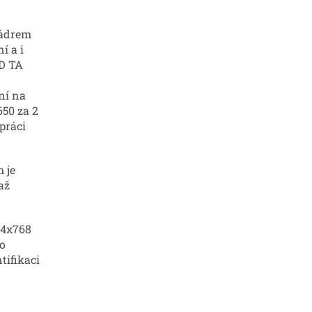
jádrem
í a i
RD TA
ní na
650 za 2
práci
 je
až
24x768
o
tifikaci