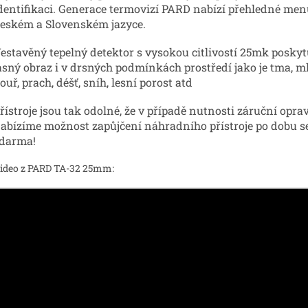
dentifikaci. Generace termovizí PARD nabízí přehledné men
eském a Slovenském jazyce.
estavěný tepelný detektor s vysokou citlivostí 25mk
poskyt
asný obraz i v drsných podmínkách prostředí jako je tma, m
ouř, prach, déšť, sníh, lesní porost atd
řístroje jsou tak odolné, že v případě nutnosti záruční opra
abízíme možnost zapůjčení náhradního přístroje po dobu s
darma!
ideo z PARD TA-32 25mm: