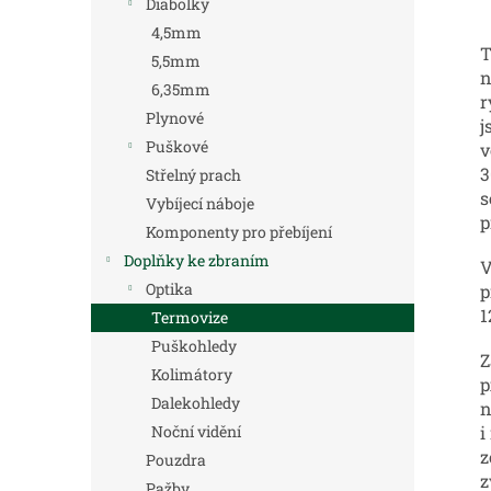
Diabolky
4,5mm
T
5,5mm
n
6,35mm
r
Plynové
j
Puškové
v
3
Střelný prach
s
Vybíjecí náboje
p
Komponenty pro přebíjení
Doplňky ke zbraním
V
Optika
p
1
Termovize
Puškohledy
Z
Kolimátory
p
Dalekohledy
n
i
Noční vidění
z
Pouzdra
z
Pažby