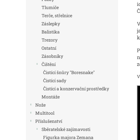
i
Tlumiče
Č
Terče, střelnice
V
Záslepky
j
Balistika
k
Trezory
Ostatní
P
Zásobníky
n
z
Čištění
Čistící šnůry "Boresnake"
V
Čistící sady
Čistící a konzervační prostředky
Montáže
Nože
Multitool
Příslušenství
Sběratelské zajímavosti
Figurka majora Zemana