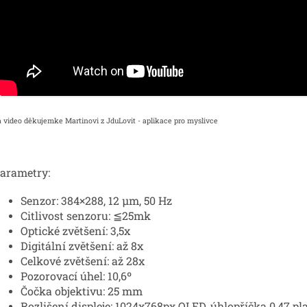
a video děkujemke Martinovi z JduLovit - aplikace pro myslivce
arametry:
Senzor: 384×288, 12 μm, 50 Hz
Citlivost senzoru:
≦25mk
Optické zvětšení: 3,5x
Digitální zvětšení: až 8x
Celkové zvětšení: až 28x
Pozorovací úhel: 10,6
º
Čočka objektivu: 25 mm
Rozlišení displeje: 1024x768px OLED, úhlopříčka 0,47 pl