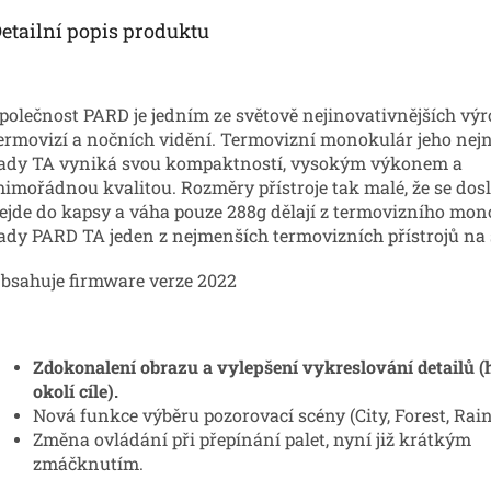
etailní popis produktu
polečnost PARD je jedním ze světově nejinovativnějších vý
ermovizí a nočních vidění. Termovizní monokulár jeho nejn
ady TA vyniká svou kompaktností, vysokým výkonem a
imořádnou kvalitou. Rozměry přístroje
tak malé, že se dos
ejde do kapsy a váha pouze 288g dělají z termovizního mo
ady PARD TA jeden z nejmenších termovizních přístrojů na 
bsahuje firmware verze 2022
Zdokonalení obrazu a vylepšení vykreslování detailů (
okolí cíle).
Nová funkce výběru pozorovací scény (City, Forest, Rain
Změna ovládání při přepínání palet, nyní již krátkým
zmáčknutím.