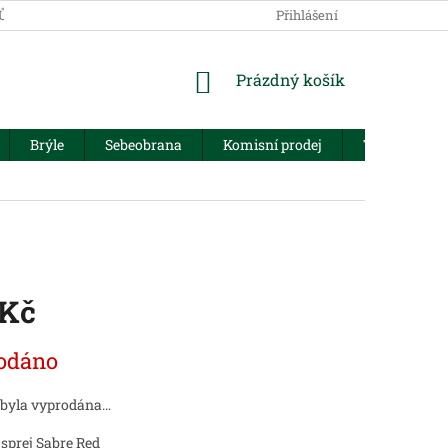
JŮ
Přihlášení
NÁKUPNÍ
Prázdný košík
KOŠÍK
Brýle
Sebeobrana
Komisní prodej
Trezory
 Kč
odáno
 byla vyprodána…
sprej Sabre Red