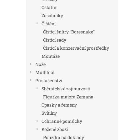
Ostatní
Zásobníky
Čištění
Čistící šnůry "Boresnake"
Čistící sady
Čistící a konzervační prostředky
Montáže
Nože
Multitool
Příslušenství
Sběratelské zajímavosti
Figurka majora Zemana
Opasky a řemeny
Svítilny
Ochranné pomůcky
Kožené zboží
Pouzdra na doklady