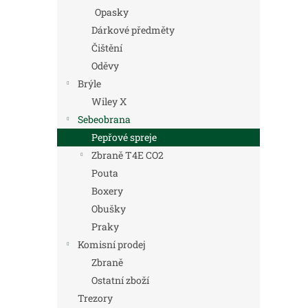
Opasky
Dárkové předměty
Čištění
Oděvy
Brýle
Wiley X
Sebeobrana
Pepřové spreje
Zbraně T4E CO2
Pouta
Boxery
Obušky
Praky
Komisní prodej
Zbraně
Ostatní zboží
Trezory