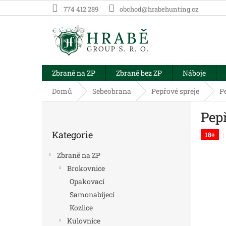
Přejít
774 412 289
obchod@hrabehunting.cz
na
obsah
Zbraně na ZP
Zbraně bez ZP
Náboje
Domů
Sebeobrana
Pepřové spreje
P
P
Pep
o
Přeskočit
s
Kategorie
kategorie
18+
t
r
Zbraně na ZP
a
Brokovnice
n
Opakovací
n
í
Samonabíjecí
p
Kozlice
a
Kulovnice