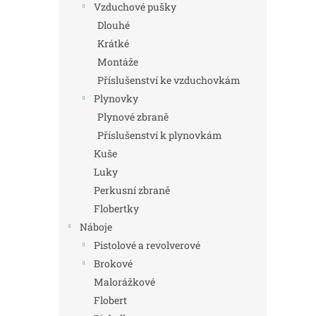
Vzduchové pušky
Dlouhé
Krátké
Montáže
Příslušenství ke vzduchovkám
Plynovky
Plynové zbraně
Příslušenství k plynovkám
Kuše
Luky
Perkusní zbraně
Flobertky
Náboje
Pistolové a revolverové
Brokové
Malorážkové
Flobert