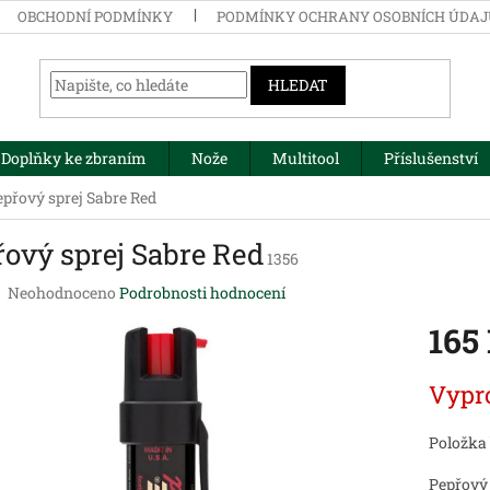
OBCHODNÍ PODMÍNKY
PODMÍNKY OCHRANY OSOBNÍCH ÚDA
HLEDAT
Doplňky ke zbraním
Nože
Multitool
Příslušenství
epřový sprej Sabre Red
řový sprej Sabre Red
1356
Průměrné
Neohodnoceno
Podrobnosti hodnocení
hodnocení
165
produktu
je
0,0
Měrná
Vypr
z
cena:
5
hvězdiček.
Položka
Pepřový 