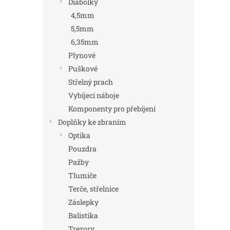
Diabolky
4,5mm
5,5mm
6,35mm
Plynové
Puškové
Střelný prach
Vybíjecí náboje
Komponenty pro přebíjení
Doplňky ke zbraním
Optika
Pouzdra
Pažby
Tlumiče
Terče, střelnice
Záslepky
Balistika
Trezory