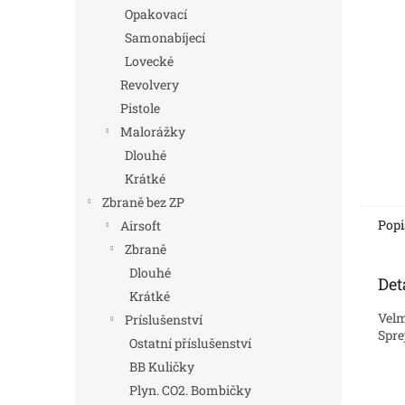
n
Opakovací
e
Samonabíjecí
l
Lovecké
Revolvery
Pistole
Malorážky
Dlouhé
Krátké
Zbraně bez ZP
Popi
Airsoft
Zbraně
Dlouhé
Det
Krátké
Velm
Príslušenství
Spre
Ostatní příslušenství
BB Kuličky
Plyn. CO2. Bombičky