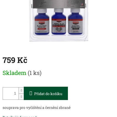
759 Kč
Měrná
Skladem
(1 ks)
cena:
Přidat do košíku
souprava pro vyčištění a černění zbraně