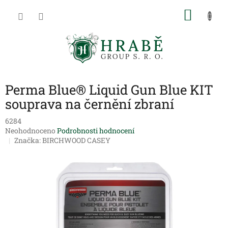
Přejít
NÁKU
na
obsah
KOŠÍK
Perma Blue® Liquid Gun Blue KIT
souprava na černění zbraní
6284
Průměrné
Neohodnoceno
Podrobnosti hodnocení
hodnocení
Značka:
BIRCHWOOD CASEY
produktu
je
0,0
z
5
hvězdiček.