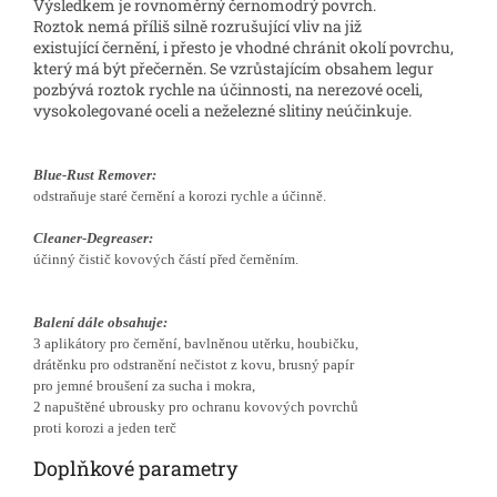
Výsledkem je rovnoměrný černomodrý povrch.
Roztok nemá příliš silně rozrušující vliv na již
existující černění, i přesto je vhodné chránit okolí povrchu,
který má být přečerněn. Se vzrůstajícím obsahem legur
pozbývá roztok rychle na účinnosti, na nerezové oceli,
vysokolegované oceli a neželezné slitiny neúčinkuje.
Blue-Rust Remover:
odstraňuje staré černění a korozi rychle a účinně.
Cleaner-Degreaser:
účinný čistič kovových částí před černěním.
Balení dále obsahuje:
3 aplikátory pro černění, bavlněnou utěrku, houbičku,
drátěnku pro odstranění nečistot z kovu, brusný papír
pro jemné broušení za sucha i mokra,
2 napuštěné ubrousky pro ochranu kovových povrchů
proti korozi a jeden terč
Doplňkové parametry