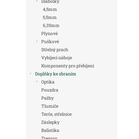
Diabolky
4,5mm
5,5mm
6,35mm
Plynové
Puškové
Střelný prach
Vybíjecí náboje
Komponenty pro přebíjení
Doplňky ke zbraním
Optika
Pouzdra
Pažby
Tlumiče
Terče, střelnice
Záslepky
Balistika
Trezory