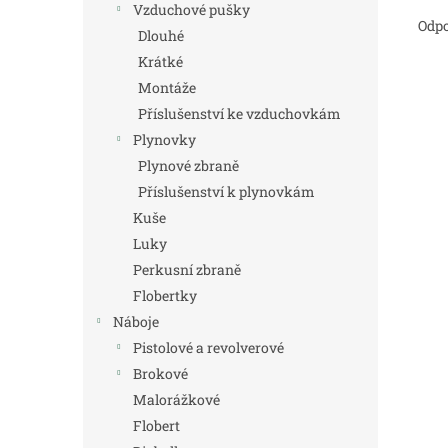
Vzduchové pušky
Odpo
Dlouhé
Krátké
Montáže
Příslušenství ke vzduchovkám
Plynovky
Plynové zbraně
Příslušenství k plynovkám
Kuše
Luky
Perkusní zbraně
Flobertky
Náboje
Pistolové a revolverové
Brokové
Malorážkové
Flobert