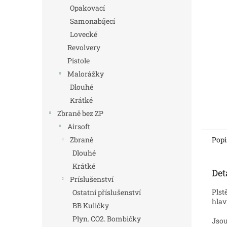
n
Opakovací
e
Samonabíjecí
l
Lovecké
Revolvery
Pistole
Malorážky
Dlouhé
Krátké
Zbraně bez ZP
Airsoft
Popi
Zbraně
Dlouhé
Krátké
Det
Príslušenství
Plst
Ostatní příslušenství
hlav
BB Kuličky
Plyn. CO2. Bombičky
Jsou