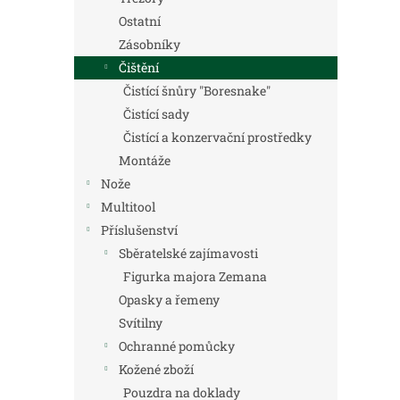
Ostatní
Zásobníky
Čištění
Čistící šnůry "Boresnake"
Čistící sady
Čistící a konzervační prostředky
Montáže
Nože
Multitool
Příslušenství
Sběratelské zajímavosti
Figurka majora Zemana
Opasky a řemeny
Svítilny
Ochranné pomůcky
Kožené zboží
Pouzdra na doklady