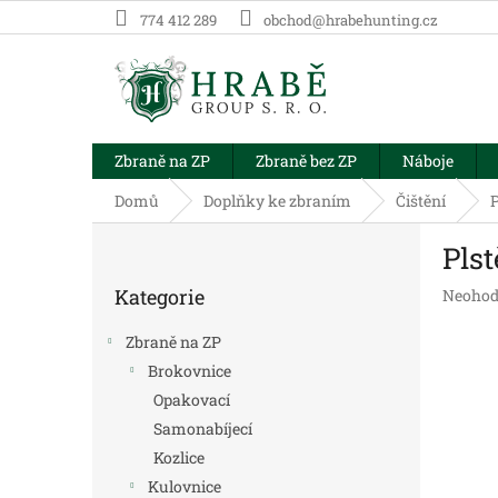
Přejít
774 412 289
obchod@hrabehunting.cz
na
obsah
Zbraně na ZP
Zbraně bez ZP
Náboje
Domů
Doplňky ke zbraním
Čištění
P
P
Plst
o
Přeskočit
s
Kategorie
Průměr
Neohod
kategorie
t
hodnoc
r
produk
Zbraně na ZP
a
je
Brokovnice
n
0,0
Opakovací
z
n
5
í
Samonabíjecí
hvězdič
p
Kozlice
a
Kulovnice