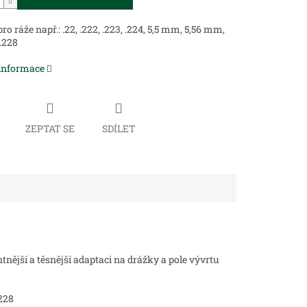
o ráže např.: .22, .222, .223, .224, 5,5 mm, 5,56 mm,
.228
 informace
ZEPTAT SE
SDÍLET
ntnější a těsnější adaptaci na drážky a pole vývrtu
.228