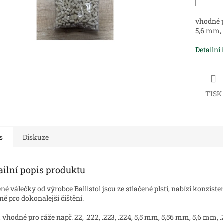
vhodné pr
5,6 mm, 
Detailní
TISK
s
Diskuze
ailní popis produktu
ěné válečky od výrobce Ballistol jsou ze stlačené plsti, nabízí konziste
ně pro dokonalejší čištění.
 vhodné pro ráže např. 22, .222, .223, .224, 5,5 mm, 5,56 mm, 5,6 mm, 