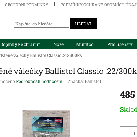
OBCHODNÍ PODMÍNKY
PODMÍNKY OCHRANY OSOBNÍCH ÚDA
HLEDAT
Doplňky ke zbraním
Nože
Multitool
Příslušenství
lstěné válečky Ballistol Classic .22/300ks
ěné válečky Ballistol Classic .22/300
né
noceno
Podrobnosti hodnocení
Značka:
Ballistol
ení
485
tu
Měrná
Skla
cena:
ek.