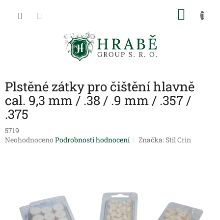
Přejít
NÁKU
na
obsah
KOŠÍK
Plstěné zátky pro čištění hlavně
cal. 9,3 mm / .38 / .9 mm / .357 /
.375
5719
Průměrné
Neohodnoceno
Podrobnosti hodnocení
Značka:
Stil Crin
hodnocení
produktu
je
0,0
z
5
hvězdiček.