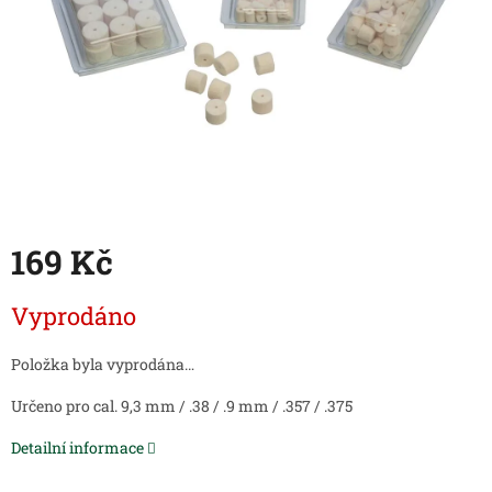
169 Kč
Měrná
Vyprodáno
cena:
Položka byla vyprodána…
Určeno pro cal. 9,3 mm / .38 / .9 mm / .357 / .375
Detailní informace