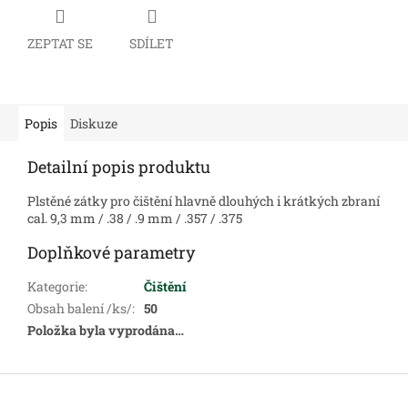
ZEPTAT SE
SDÍLET
Popis
Diskuze
Detailní popis produktu
Plstěné zátky pro čištění hlavně dlouhých i krátkých zbraní
cal. 9,3 mm / .38 / .9 mm / .357 / .375
Doplňkové parametry
Kategorie
:
Čištění
Obsah balení /ks/
:
50
Položka byla vyprodána…
Z
á