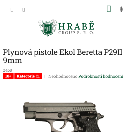
Přejít
NÁKU
na
obsah
KOŠÍK
Plynová pistole Ekol Beretta P29II
9mm
2458
Průměrné
Neohodnoceno
Podrobnosti hodnocení
18+
Kategorie C1
hodnocení
produktu
je
0,0
z
5
hvězdiček.