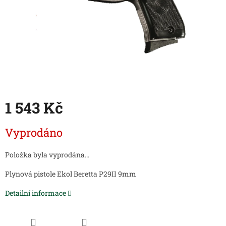
1 543 Kč
Měrná
Vyprodáno
cena:
Položka byla vyprodána…
Plynová pistole Ekol Beretta P29II 9mm
Detailní informace