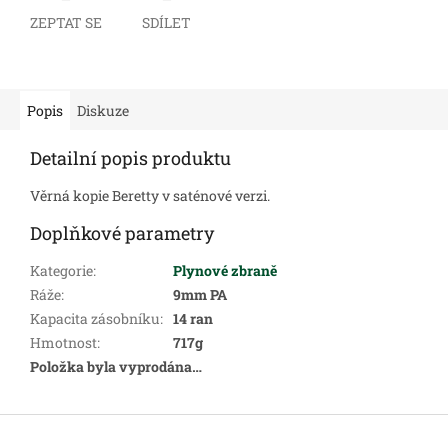
ZEPTAT SE
SDÍLET
Popis
Diskuze
Detailní popis produktu
Věrná kopie Beretty v saténové verzi.
Doplňkové parametry
Kategorie
:
Plynové zbraně
Ráže
:
9mm PA
Kapacita zásobníku
:
14 ran
Hmotnost
:
717g
Položka byla vyprodána…
Z
á