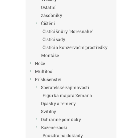
Ostatní
Zásobníky
Čištění
Čistící šnůry "Boresnake"
Čistící sady
Čistící a konzervační prostředky
Montáže
Nože
Multitool
Příslušenství
Sběratelské zajímavosti
Figurka majora Zemana
Opasky a řemeny
Svítilny
Ochranné pomůcky
Kožené zboží
Pouzdra na doklady