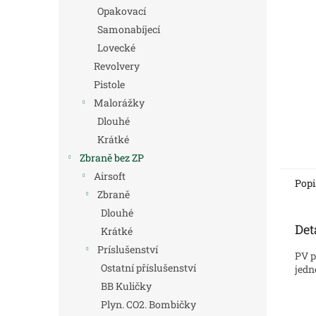
n
Opakovací
e
Samonabíjecí
l
Lovecké
Revolvery
Pistole
Malorážky
Dlouhé
Krátké
Zbraně bez ZP
Airsoft
Popi
Zbraně
Dlouhé
Det
Krátké
Príslušenství
PV p
Ostatní příslušenství
jedn
BB Kuličky
Plyn. CO2. Bombičky