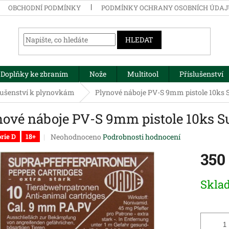
OBCHODNÍ PODMÍNKY
PODMÍNKY OCHRANY OSOBNÍCH ÚDA
HLEDAT
Doplňky ke zbraním
Nože
Multitool
Příslušenství
lušenství k plynovkám
Plynové náboje PV-S 9mm pistole 10ks 
nové náboje PV-S 9mm pistole 10ks S
Průměrné
Neohodnoceno
Podrobnosti hodnocení
rie D
18+
hodnocení
350
produktu
je
0,0
Měrná
Skla
z
cena:
5
hvězdiček.