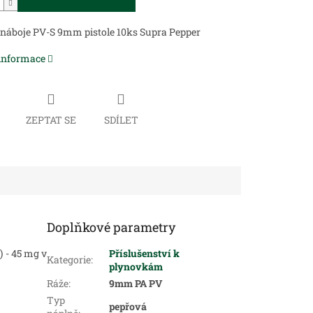
náboje PV-S 9mm pistole 10ks Supra Pepper
 informace
ZEPTAT SE
SDÍLET
Doplňkové parametry
 - 45 mg v
Příslušenství k
Kategorie
:
plynovkám
Ráže
:
9mm PA PV
Typ
pepřová