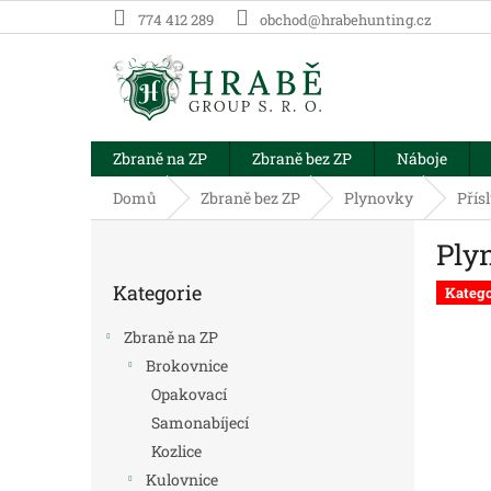
Přejít
774 412 289
obchod@hrabehunting.cz
na
obsah
Zbraně na ZP
Zbraně bez ZP
Náboje
Domů
Zbraně bez ZP
Plynovky
Přís
P
Ply
o
Přeskočit
s
Kategorie
kategorie
Katego
t
r
Zbraně na ZP
a
Brokovnice
n
Opakovací
n
í
Samonabíjecí
p
Kozlice
a
Kulovnice