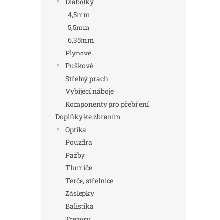
Diabolky
4,5mm
5,5mm
6,35mm
Plynové
Puškové
Střelný prach
Vybíjecí náboje
Komponenty pro přebíjení
Doplňky ke zbraním
Optika
Pouzdra
Pažby
Tlumiče
Terče, střelnice
Záslepky
Balistika
Trezory