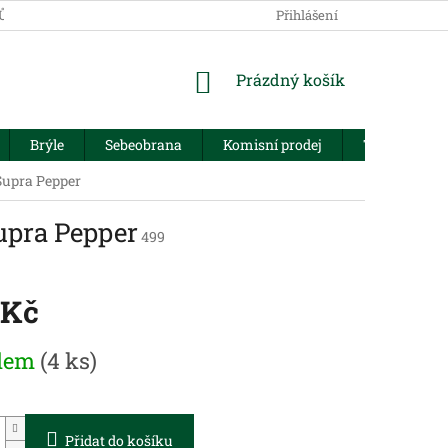
JŮ
Přihlášení
NÁKUPNÍ
Prázdný košík
KOŠÍK
Brýle
Sebeobrana
Komisní prodej
Trezory
Supra Pepper
upra Pepper
499
 Kč
dem
(4 ks)
Přidat do košíku