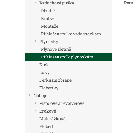
Pouz
Vzduchové pušky
Dlouhé
Krátké
Montáže
Příslušenství ke vzduchovkám
Plynovky
Plynové zbraně
Příslušenství k plynovkám
Kuše
Luky
Perkusní zbraně
Flobertky
Náboje
Pistolové a revolverové
Brokové
Malorážkové
Flobert