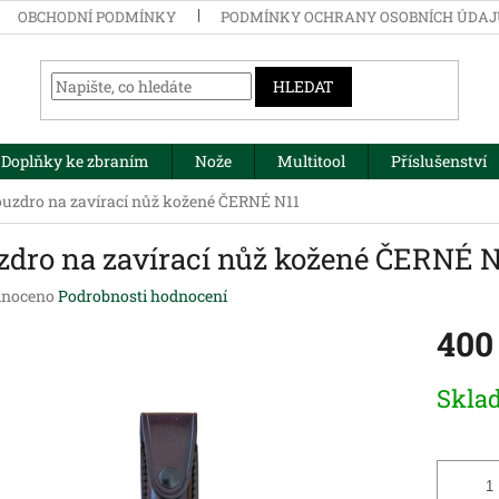
OBCHODNÍ PODMÍNKY
PODMÍNKY OCHRANY OSOBNÍCH ÚDA
HLEDAT
Doplňky ke zbraním
Nože
Multitool
Příslušenství
uzdro na zavírací nůž kožené ČERNÉ N11
zdro na zavírací nůž kožené ČERNÉ N
né
noceno
Podrobnosti hodnocení
ení
400
tu
Měrná
Skla
cena:
ek.