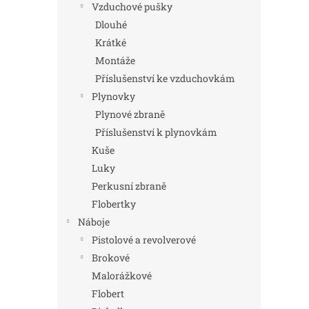
Vzduchové pušky
Dlouhé
Krátké
Montáže
Příslušenství ke vzduchovkám
Plynovky
Plynové zbraně
Příslušenství k plynovkám
Kuše
Luky
Perkusní zbraně
Flobertky
Náboje
Pistolové a revolverové
Brokové
Malorážkové
Flobert