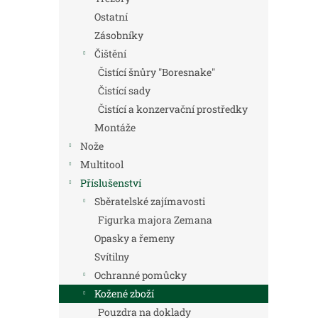
Ostatní
Zásobníky
Čištění
Čistící šnůry "Boresnake"
Čistící sady
Čistící a konzervační prostředky
Montáže
Nože
Multitool
Příslušenství
Sběratelské zajímavosti
Figurka majora Zemana
Opasky a řemeny
Svítilny
Ochranné pomůcky
Kožené zboží
Pouzdra na doklady