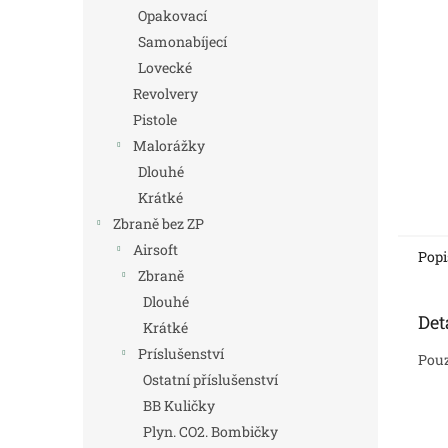
n
Opakovací
e
Samonabíjecí
l
Lovecké
Revolvery
Pistole
Malorážky
Dlouhé
Krátké
Zbraně bez ZP
Airsoft
Popi
Zbraně
Dlouhé
Det
Krátké
Príslušenství
Pouz
Ostatní příslušenství
BB Kuličky
Plyn. CO2. Bombičky