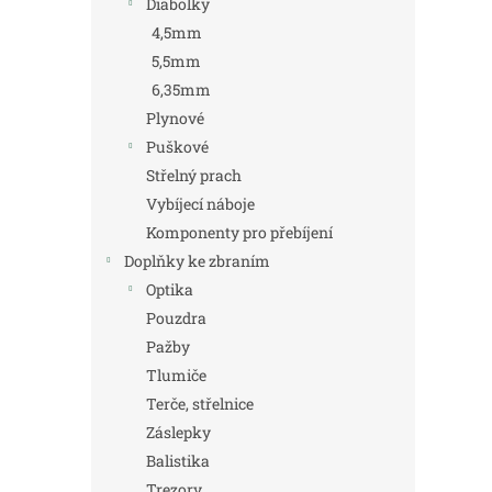
Diabolky
4,5mm
5,5mm
6,35mm
Plynové
Puškové
Střelný prach
Vybíjecí náboje
Komponenty pro přebíjení
Doplňky ke zbraním
Optika
Pouzdra
Pažby
Tlumiče
Terče, střelnice
Záslepky
Balistika
Trezory