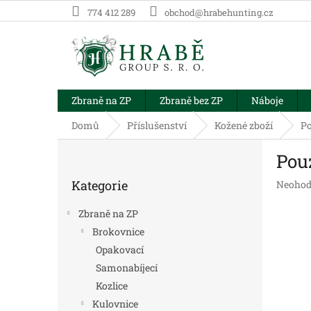
Přejít
774 412 289
obchod@hrabehunting.cz
na
obsah
Zbraně na ZP
Zbraně bez ZP
Náboje
Domů
Příslušenství
Kožené zboží
Po
P
Pou
o
Přeskočit
s
Kategorie
Průměr
Neohod
kategorie
t
hodnoc
r
produk
Zbraně na ZP
a
je
Brokovnice
n
0,0
Opakovací
z
n
5
í
Samonabíjecí
hvězdič
p
Kozlice
a
Kulovnice