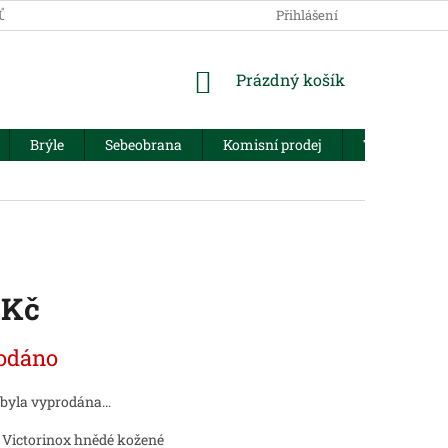
JŮ
Přihlášení
NÁKUPNÍ
Prázdný košík
KOŠÍK
Brýle
Sebeobrana
Komisní prodej
Trezory
 Kč
odáno
 byla vyprodána…
 Victorinox hnědé kožené