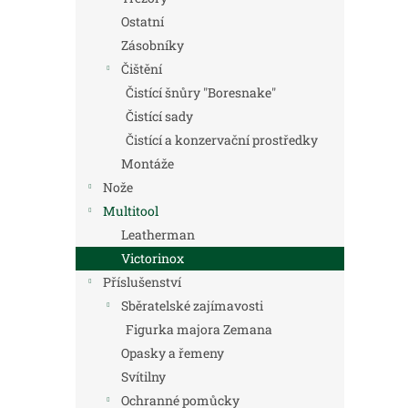
Ostatní
Zásobníky
Čištění
Čistící šnůry "Boresnake"
Čistící sady
Čistící a konzervační prostředky
Montáže
Nože
Multitool
Leatherman
Victorinox
Příslušenství
Sběratelské zajímavosti
Figurka majora Zemana
Opasky a řemeny
Svítilny
Ochranné pomůcky