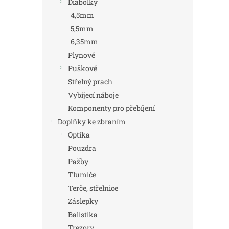
Diabolky
4,5mm
5,5mm
6,35mm
Plynové
Puškové
Střelný prach
Vybíjecí náboje
Komponenty pro přebíjení
Doplňky ke zbraním
Optika
Pouzdra
Pažby
Tlumiče
Terče, střelnice
Záslepky
Balistika
Trezory