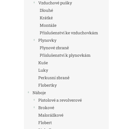
Vzduchové pušky
Dlouhé
Krátké
Montáže
Příslušenství ke vzduchovkám
Plynovky
Plynové zbraně
Příslušenství k plynovkám
Kuše
Luky
Perkusní zbraně
Flobertky
Náboje
Pistolové a revolverové
Brokové
Malorážkové
Flobert