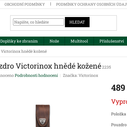
OBCHODNÍ PODMÍNKY
PODMÍNKY OCHRANY OSOBNÍCH ÚDA
HLEDAT
Doplňky ke zbraním
Nože
Multitool
Příslušenství
 Victorinox hnědé kožené
zdro Victorinox hnědé kožené
2235
né
noceno
Podrobnosti hodnocení
Značka:
Victorinox
ení
489
tu
Měrná
Vypr
cena:
ek.
Položka
Pouzdro