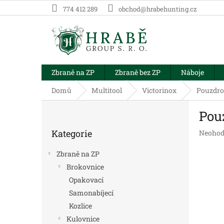
Přejít
774 412 289
obchod@hrabehunting.cz
na
obsah
Zbraně na ZP
Zbraně bez ZP
Náboje
Domů
Multitool
Victorinox
Pouzdro
P
Pou
o
Přeskočit
s
Kategorie
Průměr
Neohod
kategorie
t
hodnoc
r
produk
Zbraně na ZP
a
je
Brokovnice
n
0,0
Opakovací
z
n
5
í
Samonabíjecí
hvězdič
p
Kozlice
a
Kulovnice