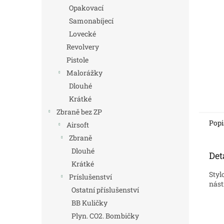
n
Opakovací
e
Samonabíjecí
l
Lovecké
Revolvery
Pistole
Malorážky
Dlouhé
Krátké
Zbraně bez ZP
Popi
Airsoft
Zbraně
Dlouhé
Det
Krátké
Styl
Príslušenství
nást
Ostatní příslušenství
BB Kuličky
Plyn. CO2. Bombičky