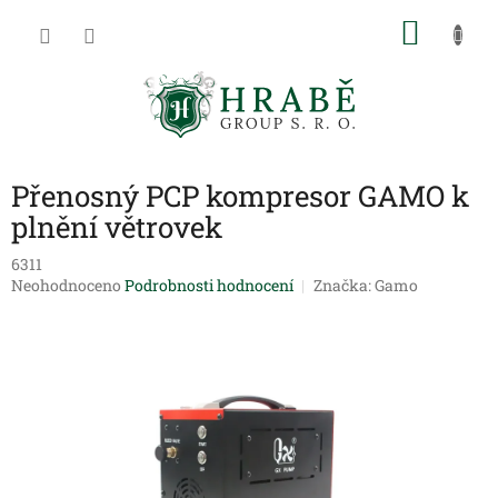
Přejít
NÁKU
na
obsah
KOŠÍK
Přenosný PCP kompresor GAMO k
plnění větrovek
6311
Průměrné
Neohodnoceno
Podrobnosti hodnocení
Značka:
Gamo
hodnocení
produktu
je
0,0
z
5
hvězdiček.