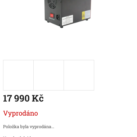
17 990 Kč
Měrná
Vyprodáno
cena:
Položka byla vyprodána…