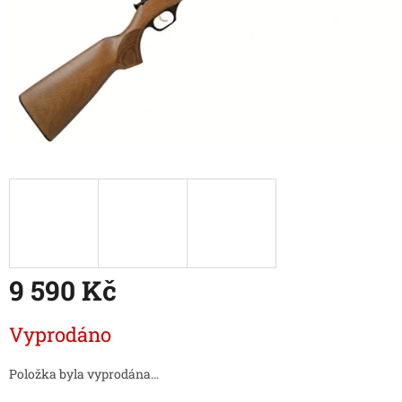
9 590 Kč
Měrná
Vyprodáno
cena:
Položka byla vyprodána…