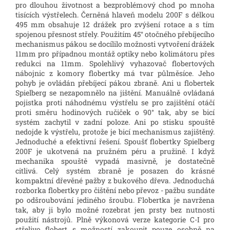
pro dlouhou životnost a bezproblémový chod po mnoha
tisících výstřelech. Černěná hlaveň modelu 200F s délkou
495 mm obsahuje 12 drážek pro zvýšení rotace a s tím
spojenou přesnost střely. Použitím 45° otočného přebíjecího
mechanismus pákou se docílilo možnosti vytvoření drážek
11mm pro případnou montáž optiky nebo kolimátoru přes
redukci na 11mm. Spolehlivý vyhazovač flobertových
nábojnic z komory flobertky má tvar půlměsíce. Jeho
pohyb je ovládán přebíjecí pákou zbraně. Ani u flobertek
Spielberg se nezapomnělo na jištění. Manuálně ovládaná
pojistka proti náhodnému výstřelu se pro zajištění otáčí
proti směru hodinových ručiček o 90° tak, aby se bicí
systém zachytil v zadní poloze. Ani po stisku spouště
nedojde k výstřelu, protože je bicí mechanismus zajištěný.
Jednoduché a efektivní řešení. Spoušť flobertky Spielberg
200F je ukotvená na pružném péru a pružině. I když
mechanika spouště vypadá masivně, je dostatečně
citlivá. Celý systém zbraně je posazen do krásné
kompaktní dřevěné pažby z bukového dřeva. Jednoduchá
rozborka flobertky pro čištění nebo převoz - pažbu sundáte
po odšroubování jediného šroubu. Flobertka je navržena
tak, aby ji bylo možné rozebrat jen prsty bez nutnosti
použití nástrojů. Plně výkonová verze kategorie C-I pro
střelivo flobert s možností zakoupit pouze osobně na