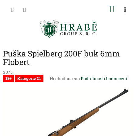
Přejít
NÁKU
na
obsah
KOŠÍK
Puška Spielberg 200F buk 6mm
Flobert
3075
Průměrné
Neohodnoceno
Podrobnosti hodnocení
18+
Kategorie C1
hodnocení
produktu
je
0,0
z
5
hvězdiček.