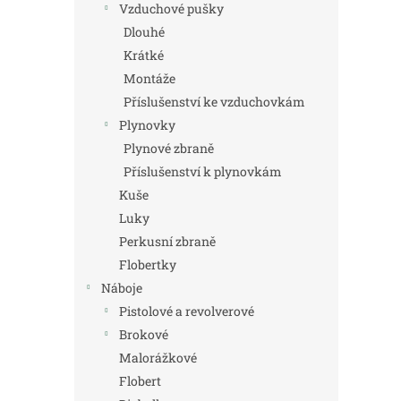
Vzduchové pušky
Dlouhé
Krátké
Montáže
Příslušenství ke vzduchovkám
Plynovky
Plynové zbraně
Příslušenství k plynovkám
Kuše
Luky
Perkusní zbraně
Flobertky
Náboje
Pistolové a revolverové
Brokové
Malorážkové
Flobert