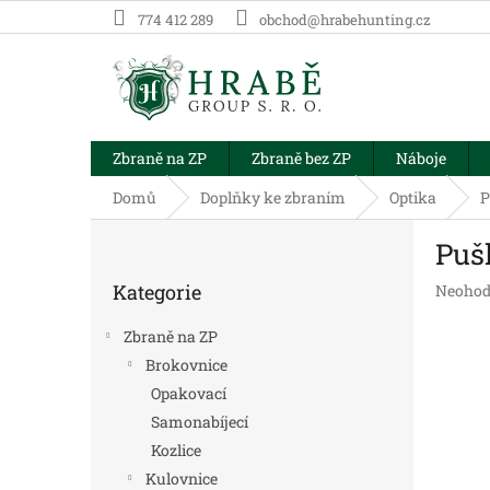
Přejít
774 412 289
obchod@hrabehunting.cz
na
obsah
Zbraně na ZP
Zbraně bez ZP
Náboje
Domů
Doplňky ke zbraním
Optika
P
P
Puš
o
Přeskočit
s
Kategorie
Průměr
Neohod
kategorie
t
hodnoc
r
produk
Zbraně na ZP
a
je
Brokovnice
n
0,0
Opakovací
z
n
5
í
Samonabíjecí
hvězdič
p
Kozlice
a
Kulovnice