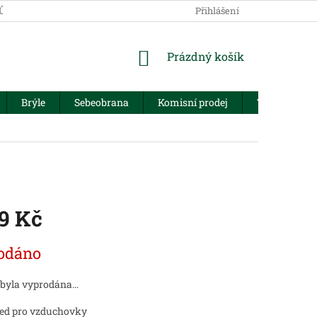
JŮ
Přihlášení
NÁKUPNÍ
Prázdný košík
KOŠÍK
Brýle
Sebeobrana
Komisní prodej
Trezory
99 Kč
odáno
 byla vyprodána…
ed pro vzduchovky