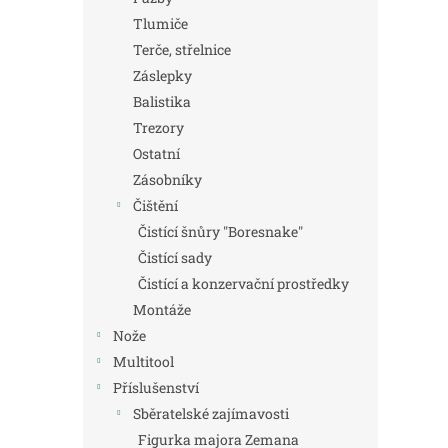
Tlumiče
Terče, střelnice
Záslepky
Balistika
Trezory
Ostatní
Zásobníky
Čištění
Čistící šnůry "Boresnake"
Čistící sady
Čistící a konzervační prostředky
Montáže
Nože
Multitool
Příslušenství
Sběratelské zajímavosti
Figurka majora Zemana