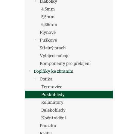
Diabolky
4,5mm
5,5mm
6,35mm
Plynové
Puškové
Střelný prach
Vybíjecí náboje
Komponenty pro přebíjení
Doplňky ke zbraním
Optika
Termovize
Puškohledy
Kolimátory
Dalekohledy
Noční vidění
Pouzdra
Pažby