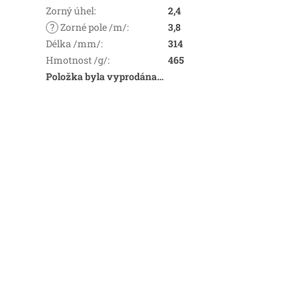
Zorný úhel
:
2,4
?
Zorné pole /m/
:
3,8
Délka /mm/
:
314
Hmotnost /g/
:
465
Položka byla vyprodána…