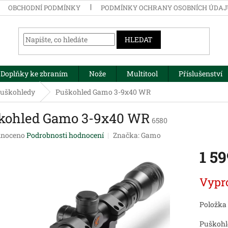
OBCHODNÍ PODMÍNKY
PODMÍNKY OCHRANY OSOBNÍCH ÚDA
HLEDAT
Doplňky ke zbraním
Nože
Multitool
Příslušenství
uškohledy
Puškohled Gamo 3-9x40 WR
kohled Gamo 3-9x40 WR
6580
né
noceno
Podrobnosti hodnocení
Značka:
Gamo
ení
1 5
tu
Měrná
Vypr
cena:
ek.
Položka
Puškohl