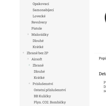
n
Opakovací
e
Samonabíjecí
l
Lovecké
Revolvery
Pistole
Malorážky
Dlouhé
Krátké
Zbraně bez ZP
Popi
Airsoft
Zbraně
Dlouhé
Det
Krátké
P
Príslušenství
D
Ostatní příslušenství
s
BB Kuličky
Plyn. CO2. Bombičky