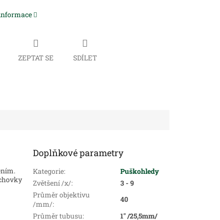
 informace
ZEPTAT SE
SDÍLET
Doplňkové parametry
ením.
Kategorie
:
Puškohledy
uchovky
Zvětšení /x/
:
3 - 9
Průměr objektivu
40
/mm/
:
Průměr tubusu
:
1" /25,5mm/