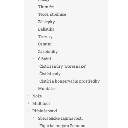
Tlumiče
Terče, střelnice
Záslepky
Balistika
Trezory
Ostatní
Zásobníky
Čištění
Čistící šnůry "Boresnake"
Čistící sady
Čistící a konzervační prostředky
Montáže
Nože
Multitool
Příslušenství
Sběratelské zajímavosti
Figurka majora Zemana