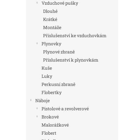
Vzduchové pušky
Dlouhé
Krátké
Montáže
Příslušenství ke vzduchovkám
Plynovky
Plynové zbraně
Příslušenství k plynovkám
Kuše
Luky
Perkusní zbraně
Flobertky
Náboje
Pistolové a revolverové
Brokové
Malorážkové
Flobert