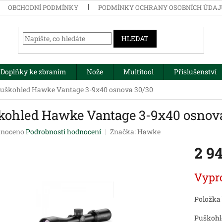
OBCHODNÍ PODMÍNKY
PODMÍNKY OCHRANY OSOBNÍCH ÚDA
HLEDAT
Doplňky ke zbraním
Nože
Multitool
Příslušenství
uškohled Hawke Vantage 3-9x40 osnova 30/30
kohled Hawke Vantage 3-9x40 osnov
né
noceno
Podrobnosti hodnocení
Značka:
Hawke
ení
2 9
tu
Měrná
Vypr
cena:
ek.
Položka
Puškohl