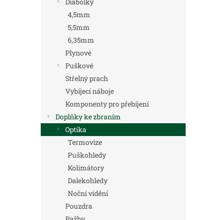
Diabolky
4,5mm
5,5mm
6,35mm
Plynové
Puškové
Střelný prach
Vybíjecí náboje
Komponenty pro přebíjení
Doplňky ke zbraním
Optika
Termovize
Puškohledy
Kolimátory
Dalekohledy
Noční vidění
Pouzdra
Pažby