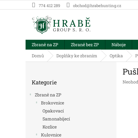
Přejít
774 412 289
obchod@hrabehunting.cz
na
obsah
Zbraně na ZP
Zbraně bez ZP
Náboje
Domů
Doplňky ke zbraním
Optika
P
P
Puš
o
Přeskočit
s
Kategorie
Průměr
Neohod
kategorie
t
hodnoc
r
produk
Zbraně na ZP
a
je
Brokovnice
n
0,0
Opakovací
z
n
5
í
Samonabíjecí
hvězdič
p
Kozlice
a
Kulovnice