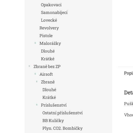
n
Opakovací
e
Samonabíjecí
l
Lovecké
Revolvery
Pistole
Malorážky
Dlouhé
Krátké
Zbraně bez ZP
Popi
Airsoft
Zbraně
Dlouhé
Det
Krátké
Puš
Príslušenství
Ostatní příslušenství
Vhod
BB Kuličky
Plyn. CO2. Bombičky