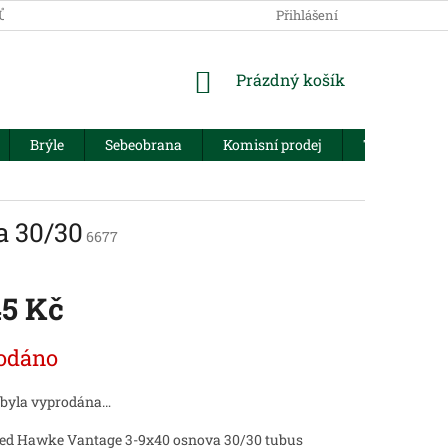
JŮ
Přihlášení
NÁKUPNÍ
Prázdný košík
KOŠÍK
Brýle
Sebeobrana
Komisní prodej
Trezory
a 30/30
6677
45 Kč
odáno
 byla vyprodána…
ed Hawke Vantage 3-9x40 osnova 30/30 tubus