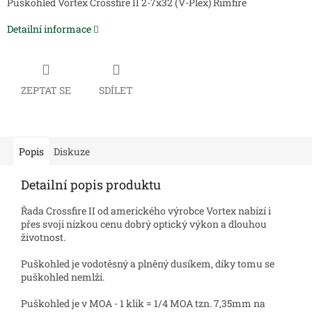
Puškohled Vortex Crossfire II 2-7x32 (V-Plex) Rimfire
Detailní informace
ZEPTAT SE
SDÍLET
Popis
Diskuze
Detailní popis produktu
Řada Crossfire II od amerického výrobce Vortex nabízí i
přes svoji nízkou cenu dobrý optický výkon a dlouhou
životnost.
Puškohled je vodotěsný a plněný dusíkem, díky tomu se
puškohled nemlží.
Puškohled je v MOA - 1 klik = 1/4 MOA tzn. 7,35mm na