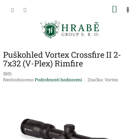
Přejít
NÁKU
na
obsah
KOŠÍK
Puškohled Vortex Crossfire II 2-
7x32 (V-Plex) Rimfire
5851
Průměrné
Neohodnoceno
Podrobnosti hodnocení
Značka:
Vortex
hodnocení
produktu
je
0,0
z
5
hvězdiček.