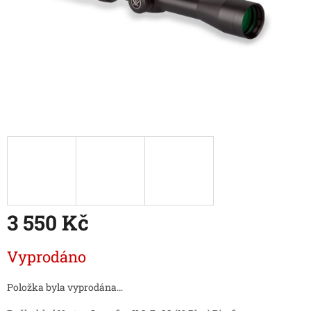
3 550 Kč
Měrná
Vyprodáno
cena:
Položka byla vyprodána…