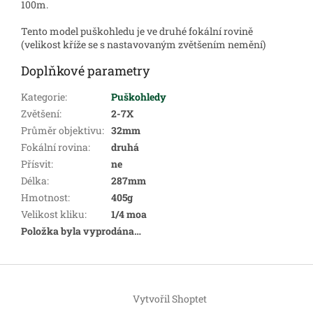
100m.
Tento model puškohledu je ve druhé fokální rovině
(velikost kříže se s nastavovaným zvětšením nemění)
Doplňkové parametry
Kategorie
:
Puškohledy
Zvětšení
:
2-7X
Průměr objektivu
:
32mm
Fokální rovina
:
druhá
Přísvit
:
ne
Délka
:
287mm
Hmotnost
:
405g
Velikost kliku
:
1/4 moa
Položka byla vyprodána…
Z
á
Vytvořil Shoptet
p