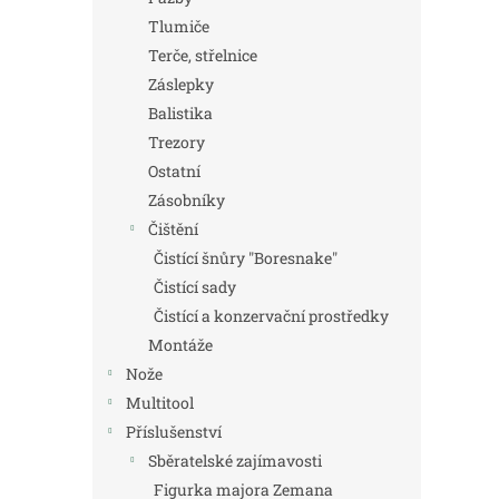
Tlumiče
Terče, střelnice
Záslepky
Balistika
Trezory
Ostatní
Zásobníky
Čištění
Čistící šnůry "Boresnake"
Čistící sady
Čistící a konzervační prostředky
Montáže
Nože
Multitool
Příslušenství
Sběratelské zajímavosti
Figurka majora Zemana