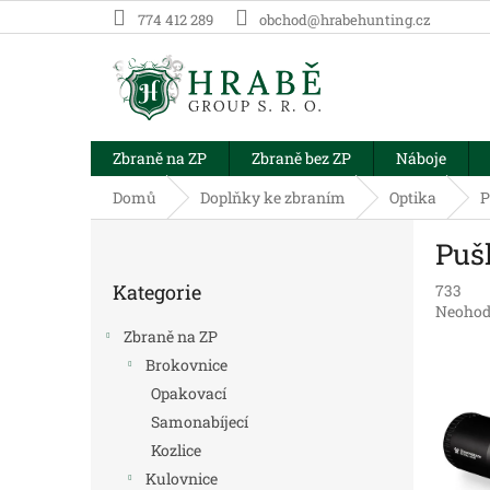
Přejít
774 412 289
obchod@hrabehunting.cz
na
obsah
Zbraně na ZP
Zbraně bez ZP
Náboje
Domů
Doplňky ke zbraním
Optika
P
P
Puš
o
Přeskočit
s
Kategorie
733
kategorie
t
Průměr
Neohod
r
hodnoc
Zbraně na ZP
a
produk
Brokovnice
n
je
Opakovací
0,0
n
z
í
Samonabíjecí
5
p
Kozlice
hvězdič
a
Kulovnice