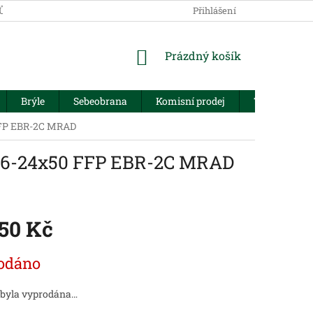
JŮ
Přihlášení
NÁKUPNÍ
Prázdný košík
KOŠÍK
Brýle
Sebeobrana
Komisní prodej
Trezory
FFP EBR-2C MRAD
l 6-24x50 FFP EBR-2C MRAD
550 Kč
odáno
 byla vyprodána…