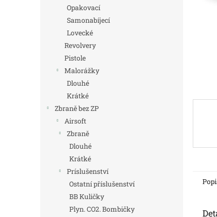
n
Opakovací
e
Samonabíjecí
l
Lovecké
Revolvery
Pistole
Malorážky
Dlouhé
Krátké
Zbraně bez ZP
Airsoft
Zbraně
Dlouhé
Krátké
Príslušenství
Popi
Ostatní příslušenství
BB Kuličky
Plyn. CO2. Bombičky
Det