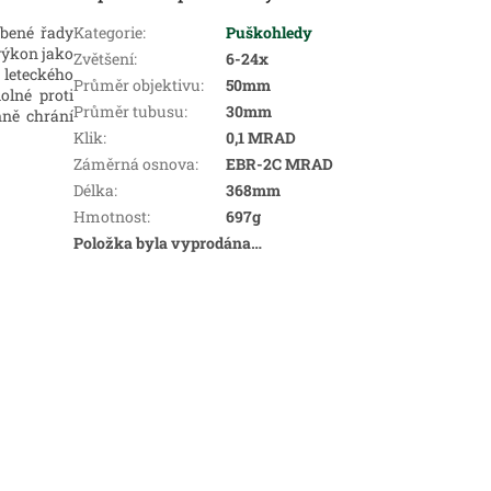
íbené řady
Kategorie
:
Puškohledy
výkon jako
Zvětšení
:
6-24x
 leteckého
Průměr objektivu
:
50mm
olné proti
Průměr tubusu
:
30mm
nně chrání
Klik
:
0,1 MRAD
Záměrná osnova
:
EBR-2C MRAD
Délka
:
368mm
Hmotnost
:
697g
Položka byla vyprodána…