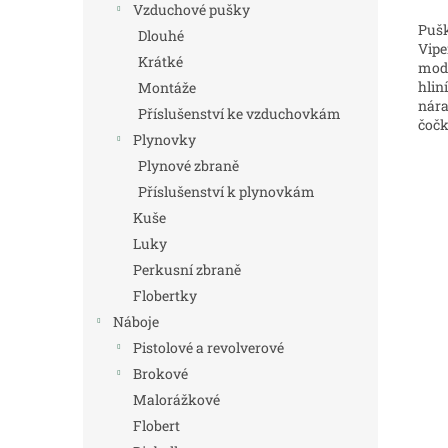
Vzduchové pušky
Pušk
Dlouhé
Vipe
Krátké
mode
hlin
Montáže
nára
Příslušenství ke vzduchovkám
čočk
Plynovky
Plynové zbraně
Příslušenství k plynovkám
Kuše
Luky
Perkusní zbraně
Flobertky
Náboje
Pistolové a revolverové
Brokové
Malorážkové
Flobert