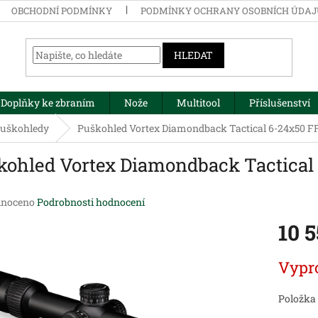
OBCHODNÍ PODMÍNKY
PODMÍNKY OCHRANY OSOBNÍCH ÚDA
HLEDAT
Doplňky ke zbraním
Nože
Multitool
Příslušenství
uškohledy
Puškohled Vortex Diamondback Tactical 6-24x50 
kohled Vortex Diamondback Tactica
né
noceno
Podrobnosti hodnocení
ení
10 
tu
Měrná
Vypr
cena:
ek.
Položka