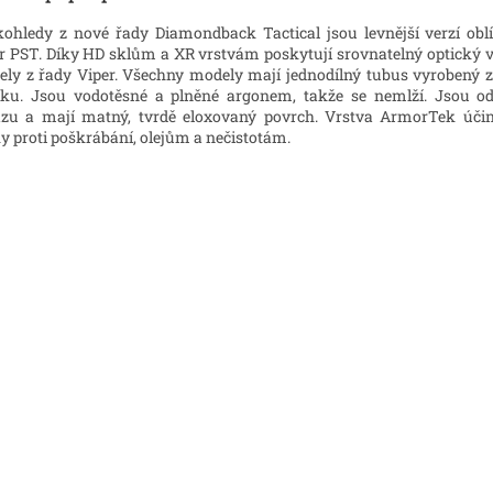
ohledy z nové řady Diamondback Tactical jsou levnější verzí obl
r PST. Díky HD sklům a XR vrstvám poskytují srovnatelný optický 
ly z řady Viper. Všechny modely mají jednodílný tubus vyrobený z
íku. Jsou vodotěsné a plněné argonem, takže se nemlží. Jsou od
zu a mají matný, tvrdě eloxovaný povrch. Vrstva ArmorTek úči
y proti poškrábání, olejům a nečistotám.