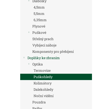
Diabolky
4,5mm
5,5mm
6,35mm
Plynové
Puškové
Střelný prach
Vybíjecí náboje
Komponenty pro přebíjení
Doplňky ke zbraním
Optika
Termovize
Puškohledy
Kolimátory
Dalekohledy
Noční vidění
Pouzdra
Pažby